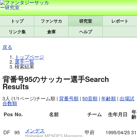
トップ
研究室
レポート
リンク集
倉庫
ヘルプ
戻る
トップページ
選手一覧
検索結果
背番号95のサッカー選手
Search
Results
3人 (1/1ページ)
チーム順
|
背番号順
|
50音順
|
年齢順
|
出場試
合数順
年
Pos
No.
名前
チーム
生年月日
齢
メンデス
DF
95
甲府
1995/04/25
31
Holneiker MENDES Marreiros