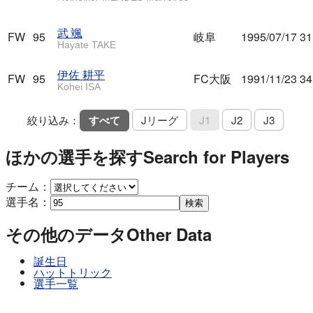
武 颯
FW
95
岐阜
1995/07/17
31
Hayate TAKE
伊佐 耕平
FW
95
FC大阪
1991/11/23
34
Kohei ISA
絞り込み：
すべて
Jリーグ
J1
J2
J3
ほかの選手を探す
Search for Players
チーム：
選手名：
検索
その他のデータ
Other Data
誕生日
ハットトリック
選手一覧