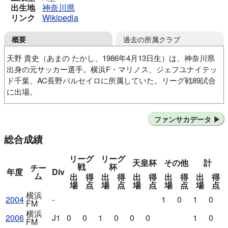
出生地
神奈川県
リンク
Wikipedia
過去の所属クラブ
概要
天野 貴史（あまの たかし、1986年4月13日生）は、神奈川県
出身の元サッカー選手。横浜F・マリノス、ジェフユナイテッ
ド千葉、AC長野パルセイロに所属していた。リーグ戦89試合
に出場。
元石川FC
横浜F・マリノスJrユース
ファンサカデータ
横浜F・マリノスユース
横浜F・マリノス
ジェフユナイテッド千葉
横浜F・マリノス
総合成績
AC長野パルセイロ
リーグ
リーグ
天皇杯
その他
計
戦
杯
チー
年度
Div
ム
出
得
出
得
出
得
出
得
出
得
場
点
場
点
場
点
場
点
場
点
横浜
2004
-
1
0
1
0
FM
横浜
2006
J1
0
0
1
0
0
0
1
0
FM