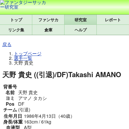
トップ
研究室
レポート
リンク集
倉庫
ヘルプ
戻る
トップページ
選手一覧
天野 貴史
天野 貴史 ((引退)/DF)
Takashi AMANO
背番号
名前
天野 貴史
ヨミ
アマノ タカシ
Pos
DF
チーム
(引退)
生年月日
1986年4月13日（40歳）
身長/体重
163cm / 61kg
血液型
A型