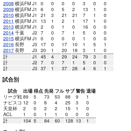
2008
横浜FM
J1
0
0
0
0
3
0
0
2009
横浜FM
J1
6
0
5
2
13
1
0
2010
横浜FM
J1
21
3
21
21
7
1
0
2011
横浜FM
J1
13
1
2
1
17
1
0
2013
横浜FM
J1
2
0
1
0
16
0
0
2014
千葉
J2
7
0
7
1
5
0
0
2015
横浜FM
J1
0
0
0
0
1
0
0
2016
長野
J3
17
0
17
10
1
5
1
2017
長野
J3
20
1
20
18
3
1
0
計
J1
45
4
29
24
79
3
0
計
J2
7
0
7
1
5
0
0
計
J3
37
1
37
28
4
6
1
試合別
試合
出場
得点
先発
フル
サブ
警告
退場
リーグ戦
89
5
73
53
88
9
1
ナビスコ
12
0
8
4
25
3
0
天皇杯
2
0
2
2
15
1
0
ACL
1
0
1
1
0
0
0
計
104
5
84
60
128
13
1