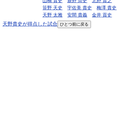
山橋 貴史
鹿野 崇史
北野 貴之
笹野 天史
宇佐美 貴史
梅澤 貴史
天野 太雅
安間 貴義
金井 貢史
天野貴史が得点した試合
ひとつ前に戻る