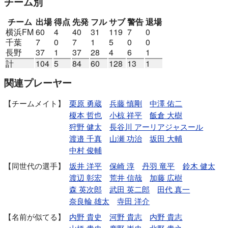
チーム別
チーム
出場
得点
先発
フル
サブ
警告
退場
横浜FM
60
4
40
31
119
7
0
千葉
7
0
7
1
5
0
0
長野
37
1
37
28
4
6
1
計
104
5
84
60
128
13
1
関連プレーヤー
チームメイト
栗原 勇蔵
兵藤 慎剛
中澤 佑二
榎本 哲也
小椋 祥平
飯倉 大樹
狩野 健太
長谷川 アーリアジャスール
渡邉 千真
山瀬 功治
坂田 大輔
中村 俊輔
同世代の選手
坂井 洋平
保崎 淳
丹羽 竜平
鈴木 健太
渡辺 彰宏
荒井 信哉
加藤 広樹
森 英次郎
武田 英二郎
田代 真一
奈良輪 雄太
寺田 洋介
名前が似てる
内野 貴史
河野 貴志
内野 貴志