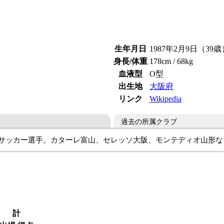
生年月日
1987年2月9日（39歳
身長/体重
178cm / 68kg
血液型
O型
出生地
大阪府
リンク
Wikipedia
過去の所属クラブ
身のサッカー選手。カターレ富山、セレッソ大阪、モンテディオ山形な
山
セレッソ大阪
カターレ富山
モンテディオ山形
ザスパク
計