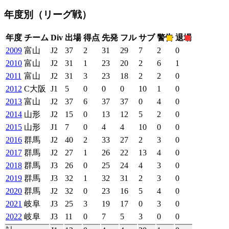
年度別
（リーグ戦）
年度
チーム
Div
出場
得点
先発
フル
サブ
警告
退場
2009
富山
J2
37
2
31
29
7
2
0
2010
富山
J2
31
1
23
20
2
6
1
2011
富山
J2
31
3
23
18
2
2
0
2012
C大阪
J1
5
0
0
0
10
1
0
2013
富山
J2
37
6
37
37
0
4
0
2014
山形
J2
15
0
13
12
5
2
0
2015
山形
J1
7
0
4
4
10
0
0
2016
群馬
J2
40
2
33
27
2
3
0
2017
群馬
J2
27
1
26
22
13
4
0
2018
群馬
J3
26
0
25
24
4
3
0
2019
群馬
J3
32
1
32
31
2
3
0
2020
群馬
J2
32
0
23
16
5
4
0
2021
岐阜
J3
25
3
19
17
0
3
0
2022
岐阜
J3
11
0
7
5
3
0
0