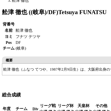
舩津 徹也
舩津 徹也 ((岐阜)/DF)
Tetsuya FUNATSU
背番号
名前
舩津 徹也
ヨミ
フナツ テツヤ
Pos
DF
チーム
(岐阜)
概要
舩津 徹也（ふなつ てつや、1987年2月9日生）は、大阪府出
道明寺中
立正大淞南高
びわこ成蹊スポーツ大
カターレ富
総合成績
リーグ戦
リーグ杯
天皇杯
その他
年度
チーム
Div