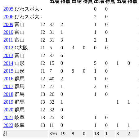
出場
得点
出場
得点
出場
得点
出場
得点
2005
びわスポ大
-
0
0
2006
びわスポ大
-
2
0
2009
富山
J2
37
2
1
0
2010
富山
J2
31
1
1
0
2011
富山
J2
31
3
2
1
2012
C大阪
J1
5
0
3
0
0
0
2013
富山
J2
37
6
2014
山形
J2
15
0
5
0
1
0
2015
山形
J1
7
0
5
0
1
0
2016
群馬
J2
40
2
1
0
2017
群馬
J2
27
1
2
0
2018
群馬
J3
26
0
1
0
2019
群馬
J3
32
1
1
1
2020
群馬
J2
32
0
2021
岐阜
J3
25
3
1
0
2022
岐阜
J3
11
0
1
0
1
1
計
356
19
8
0
18
1
3
2