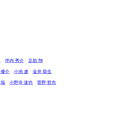
司
坪内 秀介
足助 翔
 優介
小池 遼
金井 龍生
哲哉
小野寺 達也
菅野 哲也