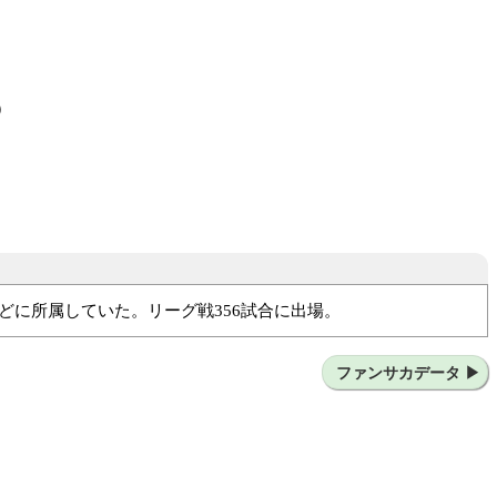
）
どに所属していた。リーグ戦356試合に出場。
サツ群馬
FC岐阜
FIFTY CLUB
ファンサカデータ