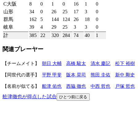
C大阪
8
0
1
0
16
1
0
山形
34
0
26
25
17
3
0
群馬
162
5
144
124
26
18
0
岐阜
39
4
29
25
3
3
0
計
385
22
320
284
74
40
1
関連プレーヤー
チームメイト
朝日 大輔
高橋 駿太
清水 慶記
松下 裕樹
同世代の選手
平野 甲斐
阪本 晃司
熊田 圭佑
新中 剛史
名前が似てる
船津 佑也
西脇 徹也
中西 哲也
戸塚 哲也
舩津徹也が得点した試合
ひとつ前に戻る