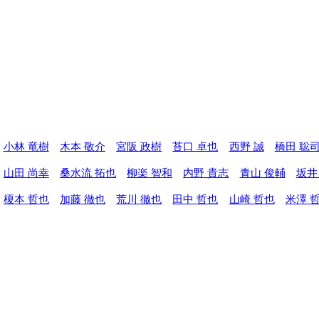
小林 竜樹
木本 敬介
宮阪 政樹
苔口 卓也
西野 誠
橋田 聡
山田 尚幸
桑水流 拓也
柳楽 智和
内野 貴志
青山 俊輔
坂井
榎本 哲也
加藤 徹也
荒川 徹也
田中 哲也
山崎 哲也
米澤 