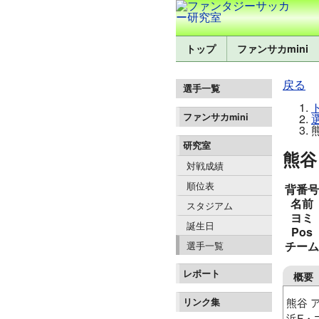
トップ
ファンサカmini
戻る
選手一覧
ファンサカmini
研究室
熊谷
対戦成績
順位表
背番号
名前
スタジアム
ヨミ
誕生日
Pos
チーム
選手一覧
レポート
概要
熊谷 
リンク集
浜F・