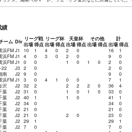
・マリノスプライマリー追浜
横浜F・マリノスJrユース追浜
横
・マリノス
湘南ベルマーレ
横浜F・マリノス
ツエーゲン金沢
ユナイテッド千葉
横浜F・マリノス
ジェフユナイテッド千葉
成績
リーグ戦
リーグ杯
天皇杯
その他
計
チーム
Div
出場
得点
出場
得点
出場
得点
出場
得点
出場
得点
横浜FM
J1
10
1
4
0
2
0
16
1
横浜FM
J1
4
0
3
0
2
0
9
0
横浜FM
J1
0
0
1
0
1
0
2
0
-22
J3
2
0
2
0
湘南
J2
9
0
9
0
横浜FM
J1
3
0
4
1
0
0
7
1
金沢
J2
32
2
2
2
2
0
36
4
千葉
J2
31
0
1
0
1
0
33
0
千葉
J2
40
1
1
0
41
1
千葉
J2
34
0
34
0
千葉
J2
21
0
21
0
千葉
J2
21
0
2
0
23
0
千葉
J2
29
1
29
1
千葉
J2
7
0
7
0