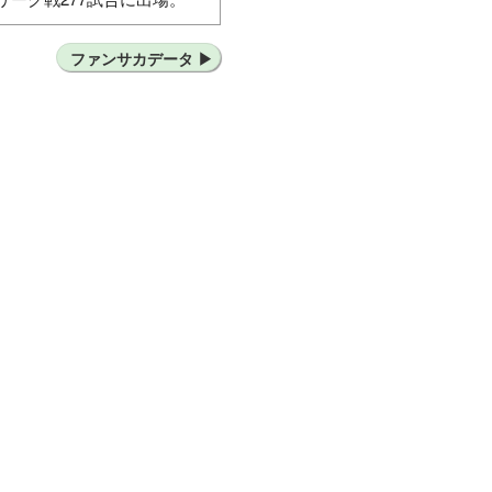
浜F・マリノスユース
ファンサカデータ
横浜F・マリノス
ツエーゲン金沢