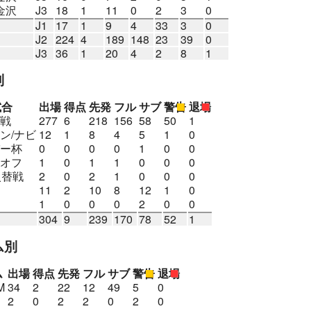
金沢
J3
18
1
11
0
2
3
0
J1
17
1
9
4
33
3
0
J2
224
4
189
148
23
39
0
J3
36
1
20
4
2
8
1
別
試合
出場
得点
先発
フル
サブ
警告
退場
戦
277
6
218
156
58
50
1
ン/ナビ
12
1
8
4
5
1
0
ー杯
0
0
0
0
1
0
0
オフ
1
0
1
1
0
0
0
入替戦
2
0
2
1
0
0
0
11
2
10
8
12
1
0
1
0
0
0
2
0
0
304
9
239
170
78
52
1
ム別
ム
出場
得点
先発
フル
サブ
警告
退場
M
34
2
22
12
49
5
0
2
0
2
2
0
2
0