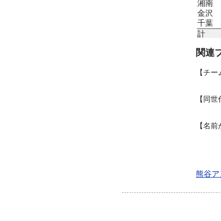
湘南
金沢
千葉
計
関連
チー
同世
名前
熊谷ア