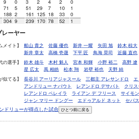
9
0
3
2
4
2
0
71
5
51
29
7
10
1
188
2
161
125
18
33
0
304
9
239
170
78
52
1
プレーヤー
ムメイト
船山 貴之
佐藤 優也
新井 一耀
矢田 旭
鈴木 椋大
新井 章太
高橋 壱晟
下平 匠
鳥海 晃司
近藤 直也
代の選手
鈴木 雄斗
木村 魁人
宮本 和輝
小野 裕二
高野 遼
星 広太
禹 相皓
松本 翔
岩壁 裕也
天野 純
が似てる
長谷川 アーリアジャスール
三都主 アレサンドロ
エ
アンドリュー ナバウト
レアンドロ デサバト
クリス
レアンドロ ペレイラ
ライアン デ フリース
サイモン
ジャン マリー ドングー
エドゥアルド ネット
セバス
ンドリューが得点した試合
ひとつ前に戻る