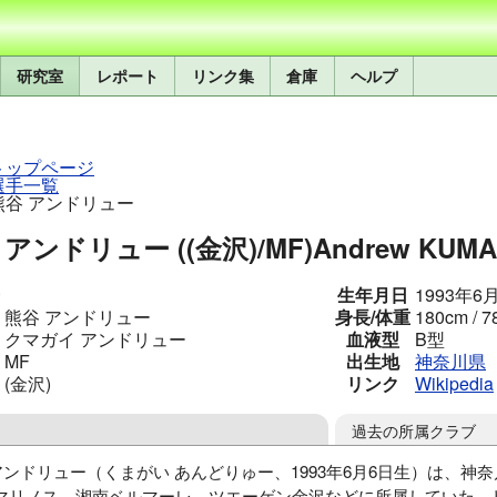
研究室
レポート
リンク集
倉庫
ヘルプ
トップページ
選手一覧
熊谷 アンドリュー
 アンドリュー ((金沢)/MF)
Andrew KUMA
生年月日
1993年6
熊谷 アンドリュー
身長/体重
180cm / 7
クマガイ アンドリュー
血液型
B型
MF
出生地
神奈川県
(金沢)
リンク
Wikipedia
過去の所属クラブ
アンドリュー（くまがい あんどりゅー、1993年6月6日生）は、神
マリノス、湘南ベルマーレ、ツエーゲン金沢などに所属していた。リ