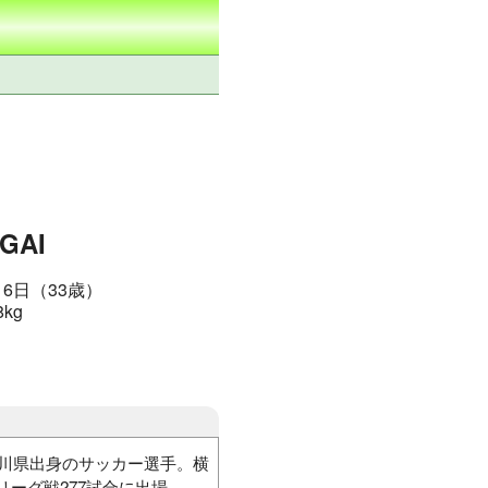
GAI
月6日（33歳）
8kg
奈川県出身のサッカー選手。横
ーグ戦277試合に出場。