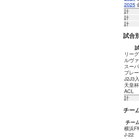
2025
計
計
計
試合
リーグ
ルヴァ
スーパ
プレー
J2J3
天皇杯
ACL
計
チー
チー
横浜F
J-22