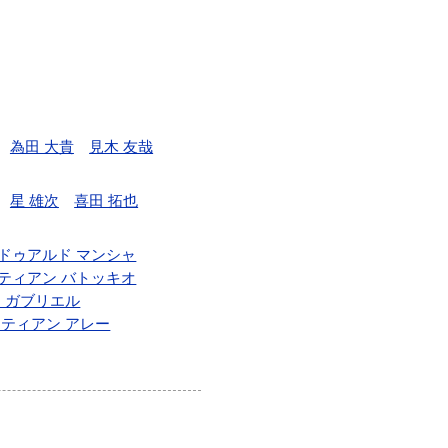
為田 大貴
見木 友哉
星 雄次
喜田 拓也
ドゥアルド マンシャ
ティアン バトッキオ
 ガブリエル
ティアン アレー