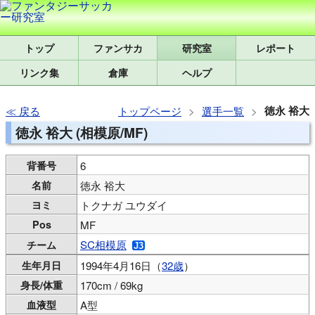
トップ
研究室
レポート
リンク集
倉庫
ヘルプ
徳永 裕大
戻る
トップページ
選手一覧
徳永 裕大 (相模原/MF)
背番号
6
名前
徳永 裕大
ヨミ
トクナガ ユウダイ
Pos
MF
SC相模原
チーム
生年月日
1994年4月16日（
32歳
）
身長/体重
170cm / 69kg
血液型
A型