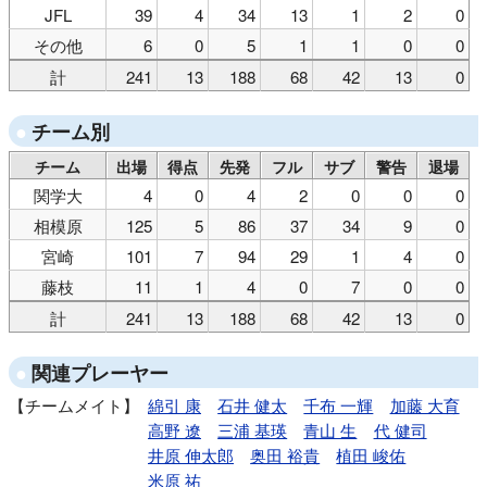
JFL
39
4
34
13
1
2
0
その他
6
0
5
1
1
0
0
計
241
13
188
68
42
13
0
チーム別
チーム
出場
得点
先発
フル
サブ
警告
退場
関学大
4
0
4
2
0
0
0
相模原
125
5
86
37
34
9
0
宮崎
101
7
94
29
1
4
0
藤枝
11
1
4
0
7
0
0
計
241
13
188
68
42
13
0
関連プレーヤー
チームメイト
綿引 康
石井 健太
千布 一輝
加藤 大育
高野 遼
三浦 基瑛
青山 生
代 健司
井原 伸太郎
奥田 裕貴
植田 峻佑
米原 祐