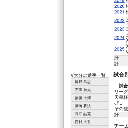
2019
2020
2021
2022
2023
2024
2025
計
計
試合
V大分の選手一覧
姫野 昂志
試合
石黒 幹太
リーグ
天皇杯
後藤 大輝
JFL
藤崎 将汰
その他
長江 皓亮
計
西村 大吾
チー