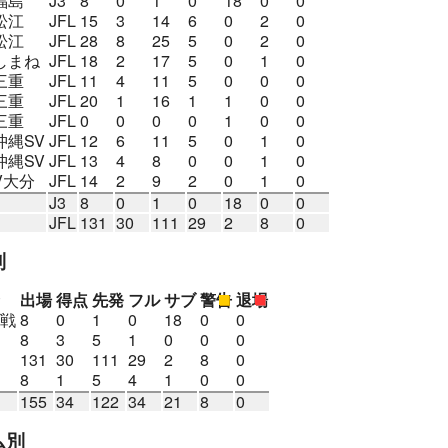
福島
J3
8
0
1
0
18
0
0
松江
JFL
15
3
14
6
0
2
0
松江
JFL
28
8
25
5
0
2
0
しまね
JFL
18
2
17
5
0
1
0
三重
JFL
11
4
11
5
0
0
0
三重
JFL
20
1
16
1
1
0
0
三重
JFL
0
0
0
0
1
0
0
沖縄SV
JFL
12
6
11
5
0
1
0
沖縄SV
JFL
13
4
8
0
0
1
0
V大分
JFL
14
2
9
2
0
1
0
J3
8
0
1
0
18
0
0
JFL
131
30
111
29
2
8
0
別
出場
得点
先発
フル
サブ
警告
退場
戦
8
0
1
0
18
0
0
8
3
5
1
0
0
0
131
30
111
29
2
8
0
8
1
5
4
1
0
0
155
34
122
34
21
8
0
ム別