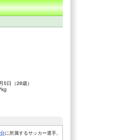
1月5日（28歳）
7kg
分
に所属するサッカー選手。