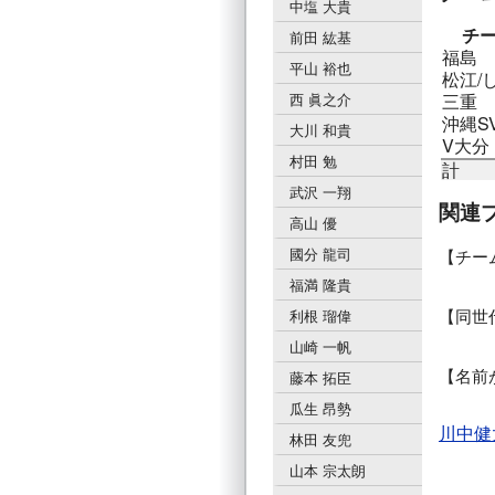
中塩 大貴
チ
前田 紘基
福島
平山 裕也
松江/
三重
西 眞之介
沖縄S
大川 和貴
V大分
村田 勉
計
武沢 一翔
関連
高山 優
國分 龍司
チー
福満 隆貴
同世
利根 瑠偉
山崎 一帆
名前
藤本 拓臣
瓜生 昂勢
川中健
林田 友兜
山本 宗太朗