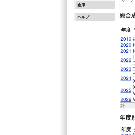
倉庫
岩田FC
総合
福島ユ
ヘルプ
年度
2019
2020
2021
2022
2023
2024
2025
2026
計
年度
年度