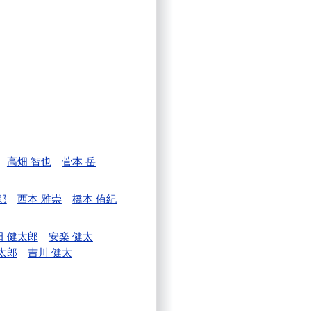
高畑 智也
菅本 岳
郎
西本 雅崇
橋本 侑紀
田 健太郎
安楽 健太
太郎
吉川 健太