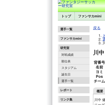
トップ
ファンサカmini
戻る
選手一覧
ファンサカmini
研究室
川中 
対戦成績
順位表
背番号
名前
スタジアム
ヨミ
誕生日
Pos
チーム
選手一覧
レポート
概要
川中 
リンク集
リーグ