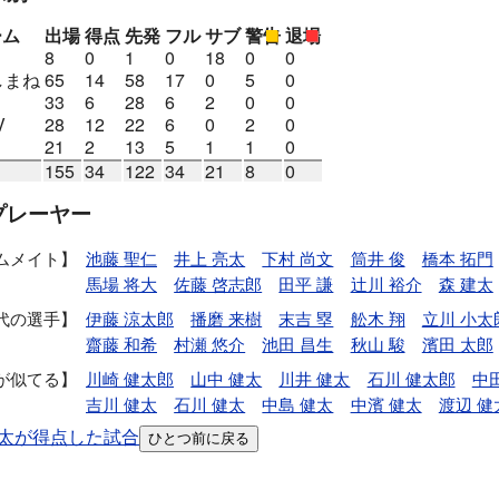
ーム
出場
得点
先発
フル
サブ
警告
退場
8
0
1
0
18
0
0
しまね
65
14
58
17
0
5
0
33
6
28
6
2
0
0
V
28
12
22
6
0
2
0
21
2
13
5
1
1
0
155
34
122
34
21
8
0
プレーヤー
ムメイト
池藤 聖仁
井上 亮太
下村 尚文
筒井 俊
橋本 拓門
馬場 将大
佐藤 啓志郎
田平 謙
辻川 裕介
森 建太
代の選手
伊藤 涼太郎
播磨 来樹
末吉 塁
舩木 翔
立川 小太
齋藤 和希
村瀬 悠介
池田 昌生
秋山 駿
濱田 太郎
が似てる
川崎 健太郎
山中 健太
川井 健太
石川 健太郎
中
吉川 健太
石川 健太
中島 健太
中濱 健太
渡辺 健
太が得点した試合
ひとつ前に戻る