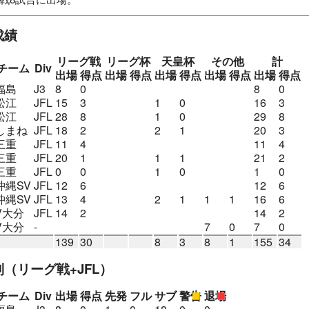
セレッソ大阪U-15
岩田FC
初芝橋本高
SVホルン（オー
成績
ナイテッドFC
FC神楽しまね
ヴィアティン三重
沖縄SV
リーグ戦
リーグ杯
天皇杯
その他
計
チーム
Div
出場
得点
出場
得点
出場
得点
出場
得点
出場
得点
福島
J3
8
0
8
0
松江
JFL
15
3
1
0
16
3
松江
JFL
28
8
1
0
29
8
しまね
JFL
18
2
2
1
20
3
三重
JFL
11
4
11
4
三重
JFL
20
1
1
1
21
2
三重
JFL
0
0
1
0
1
0
沖縄SV
JFL
12
6
12
6
沖縄SV
JFL
13
4
2
1
1
1
16
6
V大分
JFL
14
2
14
2
V大分
-
7
0
7
0
139
30
8
3
8
1
155
34
別
（リーグ戦+JFL）
チーム
Div
出場
得点
先発
フル
サブ
警告
退場