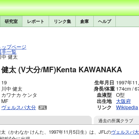
研究室
レポート
リンク集
倉庫
ヘルプ
トップページ
選手一覧
川中 健太
健太 (V大分/MF)
Kenta KAWANAKA
19
生年月日
1997年1
川中 健太
身長/体重
174cm / 6
カワナカ ケンタ
血液型
O型
MF
出生地
大阪府
ヴェルスパ大分
リンク
Wikipedia
過去の所属クラブ
健太（かわなか けんた、1997年11月5日生）は、JFLの
ヴェルスパ大
戦8試合に出場。