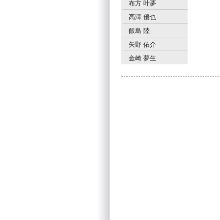
布方 叶夢
高澤 優也
飯島 陸
矢野 佑介
金崎 夢生