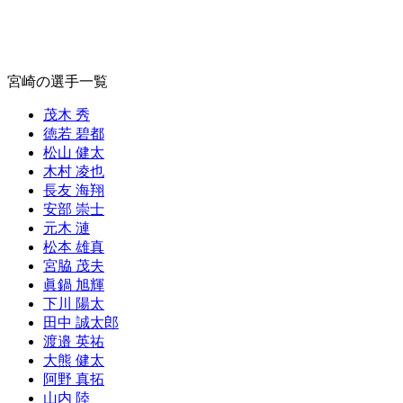
宮崎の選手一覧
茂木 秀
徳若 碧都
松山 健太
木村 凌也
長友 海翔
安部 崇士
元木 漣
松本 雄真
宮脇 茂夫
眞鍋 旭輝
下川 陽太
田中 誠太郎
渡邉 英祐
大熊 健太
阿野 真拓
山内 陸