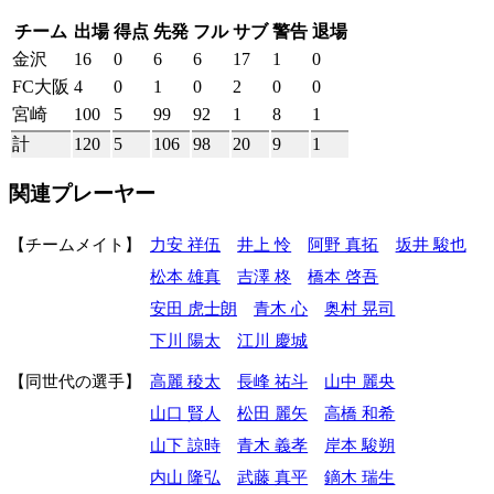
チーム
出場
得点
先発
フル
サブ
警告
退場
金沢
16
0
6
6
17
1
0
FC大阪
4
0
1
0
2
0
0
宮崎
100
5
99
92
1
8
1
計
120
5
106
98
20
9
1
関連プレーヤー
チームメイト
力安 祥伍
井上 怜
阿野 真拓
坂井 駿也
松本 雄真
吉澤 柊
橋本 啓吾
安田 虎士朗
青木 心
奥村 晃司
下川 陽太
江川 慶城
同世代の選手
高麗 稜太
長峰 祐斗
山中 麗央
山口 賢人
松田 麗矢
高橋 和希
山下 諒時
青木 義孝
岸本 駿朔
内山 隆弘
武藤 真平
鏑木 瑞生