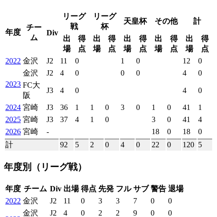
リーグ
リーグ
天皇杯
その他
計
戦
杯
チー
年度
Div
ム
出
得
出
得
出
得
出
得
出
得
場
点
場
点
場
点
場
点
場
点
2022
金沢
J2
11
0
1
0
12
0
金沢
J2
4
0
0
0
4
0
2023
FC大
J3
4
0
4
0
阪
2024
宮崎
J3
36
1
1
0
3
0
1
0
41
1
2025
宮崎
J3
37
4
1
0
3
0
41
4
2026
宮崎
-
18
0
18
0
計
92
5
2
0
4
0
22
0
120
5
年度別
（リーグ戦）
年度
チーム
Div
出場
得点
先発
フル
サブ
警告
退場
2022
金沢
J2
11
0
3
3
7
0
0
金沢
J2
4
0
2
2
9
0
0