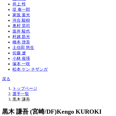
井上 怜
堤 奏一郎
家坂 葉光
河合 駿樹
奥村 晃司
坂井 駿也
村越 凱光
橋本 啓吾
土信田 悠生
佐藤 遼
小林 俊瑛
塚本 一咲
松本 ケン チザンガ
戻る
トップページ
選手一覧
黒木 謙吾
黒木 謙吾 (宮崎/DF)
Kengo KUROKI