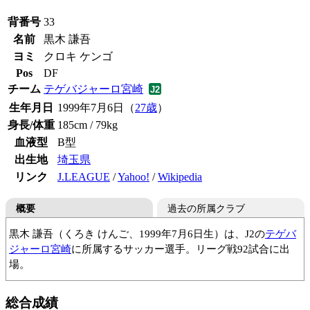
背番号
33
名前
黒木 謙吾
ヨミ
クロキ ケンゴ
Pos
DF
チーム
テゲバジャーロ宮崎
生年月日
1999年7月6日（
27歳
）
身長/体重
185cm / 79kg
血液型
B型
出生地
埼玉県
リンク
J.LEAGUE
/
Yahoo!
/
Wikipedia
概要
過去の所属クラブ
黒木 謙吾（くろき けんご、1999年7月6日生）は、J2の
テゲバ
ジャーロ宮崎
に所属するサッカー選手。リーグ戦92試合に出
場。
Forza'02
西武台高
拓殖大
ツエーゲン金沢
総合成績
FC大阪
ツエーゲン金沢