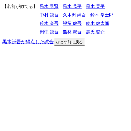
名前が似てる
黒木 晃賢
黒木 恭平
黒木 晃平
中村 謙吾
久木田 紳吾
鈴木 拳士郎
鈴木 奎吾
福留 健吾
鈴木 健太郎
田中 謙吾
熊林 親吾
黒氏 啓介
黒木謙吾が得点した試合
ひとつ前に戻る