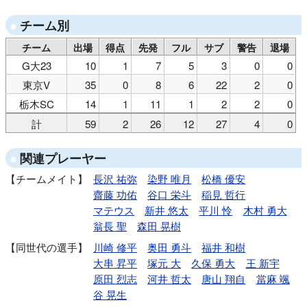
チーム別
チーム
出場
得点
先発
フル
サブ
警告
退場
G大23
10
1
7
5
3
0
0
東京V
35
0
8
6
22
2
0
栃木SC
14
1
11
1
2
2
0
計
59
2
26
12
27
4
0
関連プレーヤー
チームメイト
長沢 祐弥
染野 唯月
松橋 優安
齋藤 功佑
谷口 栄斗
稲見 哲行
マテウス
新井 悠太
平川 怜
木村 勇大
翁長 聖
森田 晃樹
同世代の選手
川崎 修平
奥田 勇斗
福井 和樹
大串 昇平
塚元 大
久保 勇大
王 新宇
原田 烈志
河井 哲太
唐山 翔自
當麻 颯
谷 晃生