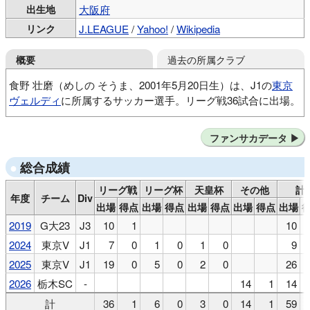
出生地
大阪府
リンク
J.LEAGUE
/
Yahoo!
/
Wikipedia
過去の所属クラブ
概要
食野 壮磨（めしの そうま、2001年5月20日生）は、J1の
東京
ヴェルディ
に所属するサッカー選手。リーグ戦36試合に出場。
ジョイナスFC
ガンバ大阪Jrユース
ガンバ大阪ユース
ファンサカデータ
京都産業大
東京ヴェルディ
栃木SC
総合成績
リーグ戦
リーグ杯
天皇杯
その他
計
年度
チーム
Div
出場
得点
出場
得点
出場
得点
出場
得点
出場
2019
G大23
J3
10
1
10
2024
東京V
J1
7
0
1
0
1
0
9
2025
東京V
J1
19
0
5
0
2
0
26
2026
栃木SC
-
14
1
14
計
36
1
6
0
3
0
14
1
59