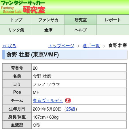
トップ
研究室
レポート
リンク集
倉庫
ヘルプ
食野 壮磨
戻る
トップページ
選手一覧
食野 壮磨 (東京V/MF)
背番号
20
名前
食野 壮磨
ヨミ
メシノ ソウマ
Pos
MF
東京ヴェルディ
チーム
生年月日
2001年5月20日（
25歳
）
身長/体重
167cm / 63kg
血液型
O型