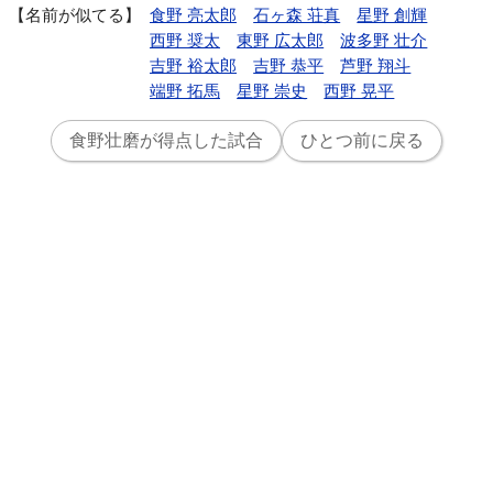
名前が似てる
食野 亮太郎
石ヶ森 荘真
星野 創輝
西野 奨太
東野 広太郎
波多野 壮介
吉野 裕太郎
吉野 恭平
芦野 翔斗
端野 拓馬
星野 崇史
西野 晃平
食野壮磨が得点した試合
ひとつ前に戻る