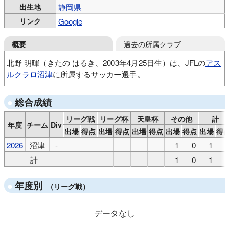
出生地
静岡県
リンク
Google
過去の所属クラブ
概要
北野 明暉（きたの はるき、2003年4月25日生）は、JFLの
アス
ルクラロ沼津
に所属するサッカー選手。
ロプタ富士ジュニア
アスルクラロ沼津U15
飛龍高
総合成績
山梨学院大
リーグ戦
リーグ杯
天皇杯
その他
計
年度
チーム
Div
出場
得点
出場
得点
出場
得点
出場
得点
出場
得
2026
沼津
-
1
0
1
計
1
0
1
年度別
（リーグ戦）
データなし