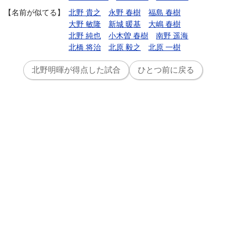
名前が似てる
北野 貴之
永野 春樹
福島 春樹
大野 敏隆
新城 暖基
大嶋 春樹
北野 純也
小木曽 春樹
南野 遥海
北橋 将治
北原 毅之
北原 一樹
北野明暉が得点した試合
ひとつ前に戻る