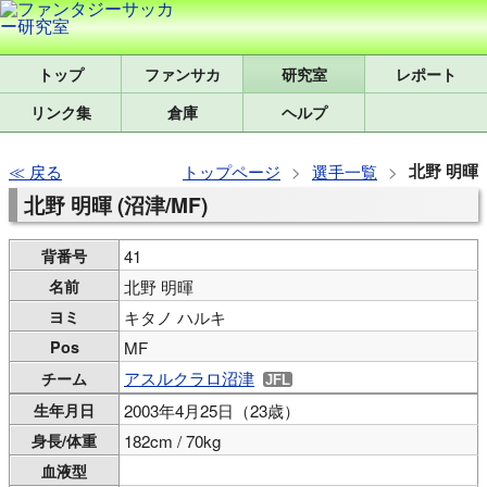
トップ
研究室
レポート
リンク集
倉庫
ヘルプ
北野 明暉
戻る
トップページ
選手一覧
北野 明暉 (沼津/MF)
背番号
41
名前
北野 明暉
ヨミ
キタノ ハルキ
Pos
MF
アスルクラロ沼津
チーム
生年月日
2003年4月25日（23歳）
身長/体重
182cm / 70kg
血液型