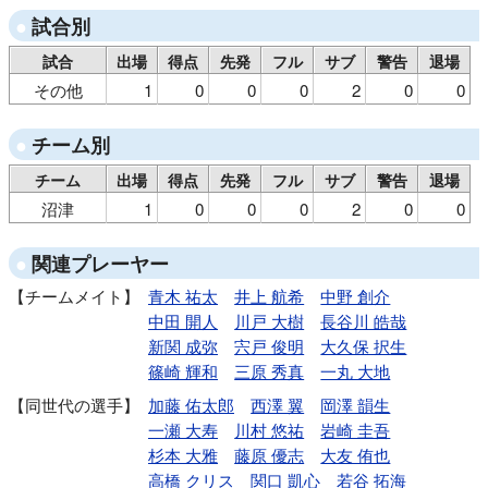
試合別
試合
出場
得点
先発
フル
サブ
警告
退場
その他
1
0
0
0
2
0
0
チーム別
チーム
出場
得点
先発
フル
サブ
警告
退場
沼津
1
0
0
0
2
0
0
関連プレーヤー
チームメイト
青木 祐太
井上 航希
中野 創介
中田 開人
川戸 大樹
長谷川 皓哉
新関 成弥
宍戸 俊明
大久保 択生
篠崎 輝和
三原 秀真
一丸 大地
同世代の選手
加藤 佑太郎
西澤 翼
岡澤 韻生
一瀬 大寿
川村 悠祐
岩崎 圭吾
杉本 大雅
藤原 優志
大友 侑也
高橋 クリス
関口 凱心
若谷 拓海