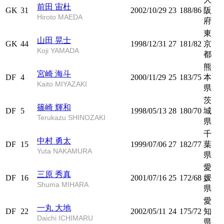
前田 宙杜
GK
31
2002/10/29
23
188/86
阪
Hiroto MAEDA
府
東
山田 晃士
GK
44
1998/12/31
27
181/82
京
Koji YAMADA
都
熊
宮崎 海斗
DF
4
2000/11/29
25
183/75
本
Kaito MIYAZAKI
県
茨
篠崎 輝和
DF
5
1998/05/13
28
180/70
城
Terukazu SHINOZAKI
県
千
中村 勇太
DF
15
1999/07/06
27
182/77
葉
Yuta NAKAMURA
県
愛
三原 秀真
DF
16
2001/07/16
25
172/68
媛
Shuma MIHARA
県
愛
一丸 大地
DF
22
2002/05/11
24
175/72
知
Daichi ICHIMARU
県