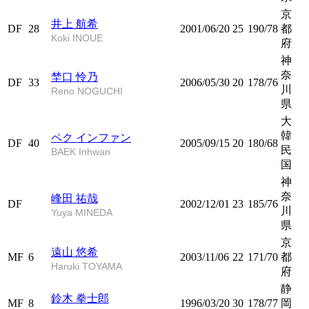
京
井上 航希
DF
28
2001/06/20
25
190/78
都
Koki INOUE
府
神
奈
埜口 怜乃
DF
33
2006/05/30
20
178/76
川
Reno NOGUCHI
県
大
韓
ペク インファン
DF
40
2005/09/15
20
180/68
民
BAEK Inhwan
国
神
奈
峰田 祐哉
DF
2002/12/01
23
185/76
川
Yuya MINEDA
県
京
遠山 悠希
MF
6
2003/11/06
22
171/70
都
Haruki TOYAMA
府
静
鈴木 拳士郎
MF
8
1996/03/20
30
178/77
岡