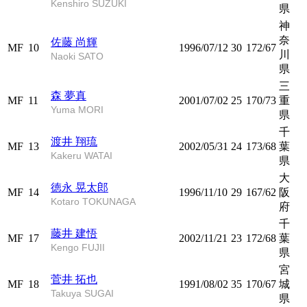
Kenshiro SUZUKI
県
神
奈
佐藤 尚輝
MF
10
1996/07/12
30
172/67
川
Naoki SATO
県
三
森 夢真
MF
11
2001/07/02
25
170/73
重
Yuma MORI
県
千
渡井 翔琉
MF
13
2002/05/31
24
173/68
葉
Kakeru WATAI
県
大
徳永 晃太郎
MF
14
1996/11/10
29
167/62
阪
Kotaro TOKUNAGA
府
千
藤井 建悟
MF
17
2002/11/21
23
172/68
葉
Kengo FUJII
県
宮
菅井 拓也
MF
18
1991/08/02
35
170/67
城
Takuya SUGAI
県