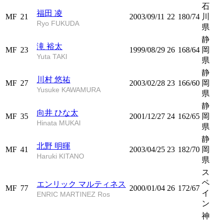
石
福田 凌
MF
21
2003/09/11
22
180/74
川
Ryo FUKUDA
県
静
滝 裕太
MF
23
1999/08/29
26
168/64
岡
Yuta TAKI
県
静
川村 悠祐
MF
27
2003/02/28
23
166/60
岡
Yusuke KAWAMURA
県
静
向井 ひな太
MF
35
2001/12/27
24
162/65
岡
Hinata MUKAI
県
静
北野 明暉
MF
41
2003/04/25
23
182/70
岡
Haruki KITANO
県
ス
ペ
エンリック マルティネス
MF
77
2000/01/04
26
172/67
イ
ENRIC MARTINEZ Ros
ン
神