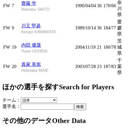
奈
齋藤 学
FW
7
1990/04/04
36
170/66
川
Manabu SAITO
県
愛
川又 堅碁
FW
9
1989/10/14
36
184/77
媛
Kengo KAWAMATA
県
茨
内田 優晟
FW
19
2004/11/19
21
180/78
城
Yusei UCHIDA
県
千
真家 英嵩
FW
20
2003/07/28
23
187/83
葉
Hidetaka MAIE
県
ほかの選手を探す
Search for Players
チーム：
選手名：
検索
その他のデータ
Other Data