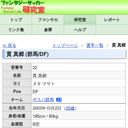
トップ
研究室
レポート
リンク集
倉庫
ヘルプ
貫 真郷
戻る
トップページ
選手一覧
貫 真郷 (群馬/DF)
背番号
22
名前
貫 真郷
ヨミ
ヌキ マサト
Pos
DF
ザスパ群馬
チーム
生年月日
2003年10月2日（
22歳
）
身長/体重
185cm / 80kg
血液型
B型