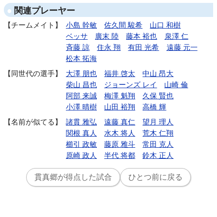
関連プレーヤー
チームメイト
小島 幹敏
佐久間 駿希
山口 和樹
ベッサ
廣末 陸
藤本 裕也
泉澤 仁
斉藤 諒
住永 翔
有田 光希
遠藤 元一
松本 拓海
同世代の選手
大澤 朋也
福井 啓太
中山 昂大
柴山 昌也
ジョーンズ レイ
山崎 倫
阿部 来誠
梅澤 魁翔
久保 賢也
小澤 晴樹
山田 裕翔
高橋 輝
名前が似てる
諸貫 雅弘
遠藤 真仁
望月 理人
関根 真人
水木 将人
荒木 仁翔
櫛引 政敏
藤原 雅斗
常田 克人
原崎 政人
半代 将都
鈴木 正人
貫真郷が得点した試合
ひとつ前に戻る