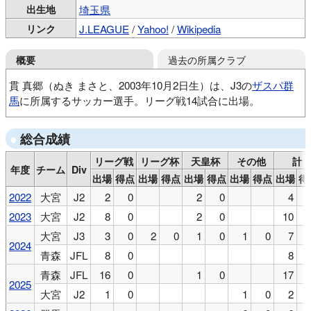
出生地
埼玉県
リンク
J.LEAGUE
/
Yahoo!
/
Wikipedia
過去の所属クラブ
概要
貫 真郷（ぬき まさと、2003年10月2日生）は、J3の
ザスパ群
馬
に所属するサッカー選手。リーグ戦14試合に出場。
大宮アルディージャジュニア
総合成績
大宮アルディージャJrユース
大宮アルディージャU18
大宮アルディージャ
ラインメール青森FC
リーグ戦
リーグ杯
天皇杯
その他
計
年度
チーム
Div
RB大宮アルディージャ
出場
得点
出場
得点
出場
得点
出場
得点
出場
得
2022
大宮
J2
2
0
2
0
4
2023
大宮
J2
8
0
2
0
10
大宮
J3
3
0
2
0
1
0
1
0
7
2024
青森
JFL
8
0
8
青森
JFL
16
0
1
0
17
2025
大宮
J2
1
0
1
0
2