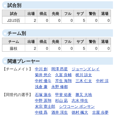
試合別
試合
出場
得点
先発
フル
サブ
警告
退場
J2/J3百
2
0
0
0
5
0
0
チーム別
チーム
出場
得点
先発
フル
サブ
警告
退場
藤枝
2
0
0
0
5
0
0
関連プレーヤー
チームメイト
中川 創
岡澤 昂星
ジョーンズ レイ
菊井 悠介
久富 良輔
梶川 諒太
中村 優斗
芹生 海翔
三木 仁太
中村 涼
浅倉 廉
永野 修都
同世代の選手
石塚 蓮歩
甲斐 佑蒼
勝又 大地
中野 遥翔
杉山 凪
志水 惇生
末宗 寛士郎
シワコーン ポンサン
中積 爲
酒井 滉生
徳村 楓大
古屋 歩夢