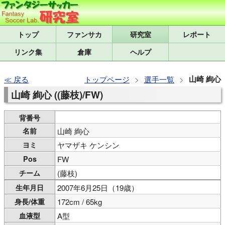
トップ
研究室
レポート
リンク集
倉庫
ヘルプ
山崎 絢心
戻る
トップページ
選手一覧
山崎 絢心 ((藤枝)/FW)
背番号
名前
山崎 絢心
ヨミ
ヤマザキ ケンシン
Pos
FW
チーム
(藤枝)
生年月日
2007年6月25日（19歳）
身長/体重
172cm / 65kg
血液型
A型