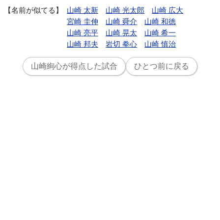
名前が似てる
山崎 太新
山崎 光太郎
山崎 広大
宮崎 圭伸
山崎 舜介
山崎 和徳
山崎 亮平
山崎 晃太
山崎 希一
山崎 邦夫
岩切 拳心
山崎 慎治
山崎絢心が得点した試合
ひとつ前に戻る