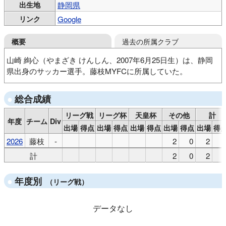
出生地
静岡県
リンク
Google
過去の所属クラブ
概要
山崎 絢心（やまざき けんしん、2007年6月25日生）は、静岡
県出身のサッカー選手。藤枝MYFCに所属していた。
黒田サッカースポーツ少年団
清水エスパルスU12三島
総合成績
FC Fuji Jrユース
富士市立高
藤枝MYFC
タンピネス ローバーズFC（シンガポール）
リーグ戦
リーグ杯
天皇杯
その他
計
年度
チーム
Div
出場
得点
出場
得点
出場
得点
出場
得点
出場
得
2026
藤枝
-
2
0
2
計
2
0
2
年度別
（リーグ戦）
データなし