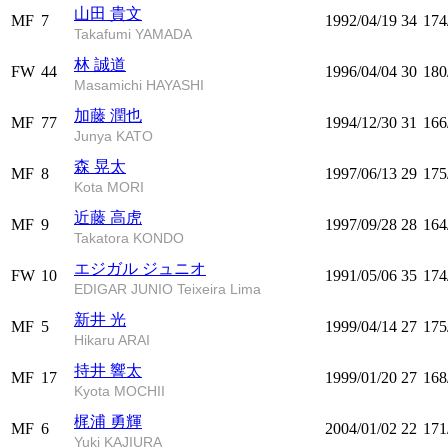
山田 貴文
MF
7
1992/04/19
34
174
Takafumi YAMADA
林 誠道
FW
44
1996/04/04
30
180
Masamichi HAYASHI
加藤 潤也
MF
77
1994/12/30
31
166
Junya KATO
森 晃太
MF
8
1997/06/13
29
175
Kota MORI
近藤 高虎
MF
9
1997/09/28
28
164
Takatora KONDO
エジガル ジュニオ
FW
10
1991/05/06
35
174
EDIGAR JUNIO Teixeira Lima
新井 光
MF
5
1999/04/14
27
175
Hikaru ARAI
持井 響太
MF
17
1999/01/20
27
168
Kyota MOCHII
梶浦 勇輝
MF
6
2004/01/02
22
171
Yuki KAJIURA