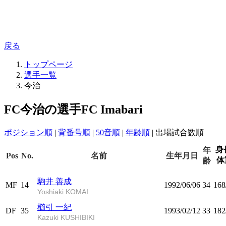
戻る
トップページ
選手一覧
今治
FC今治の選手
FC Imabari
ポジション順
|
背番号順
|
50音順
|
年齢順
|
出場試合数順
身
年
Pos
No.
名前
生年月日
体
齢
駒井 善成
MF
14
1992/06/06
34
168
Yoshiaki KOMAI
櫛引 一紀
DF
35
1993/02/12
33
182
Kazuki KUSHIBIKI