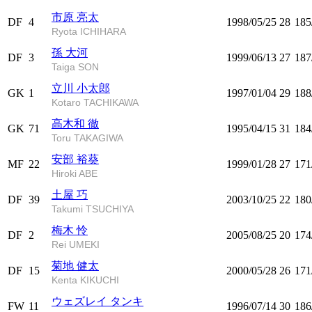
市原 亮太
DF
4
1998/05/25
28
185
Ryota ICHIHARA
孫 大河
DF
3
1999/06/13
27
187
Taiga SON
立川 小太郎
GK
1
1997/01/04
29
188
Kotaro TACHIKAWA
高木和 徹
GK
71
1995/04/15
31
184
Toru TAKAGIWA
安部 裕葵
MF
22
1999/01/28
27
171
Hiroki ABE
土屋 巧
DF
39
2003/10/25
22
180
Takumi TSUCHIYA
梅木 怜
DF
2
2005/08/25
20
174
Rei UMEKI
菊地 健太
DF
15
2000/05/28
26
171
Kenta KIKUCHI
ウェズレイ タンキ
FW
11
1996/07/14
30
186