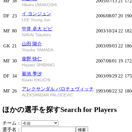
MF
38
2005/07/13
21
172
Hikaru UMAKOSHI
イ ヨンジュン
DF
23
2006/08/07
20
190
LEE Young Jun
中井 卓大 ピピ
MF
80
2003/10/24
22
182
NAKAI Takuhiro
山田 陽介
GK
21
2003/09/03
22
186
Yosuke YAMADA
柴野 快仁
MF
30
2007/08/01
19
172
Hayato SHIBANO
菊池 季汐
DF
34
2003/09/29
22
175
Kiseki KIKUCHI
アレクサンダル パロチェヴィッチ
MF
26
1993/08/22
32
180
ALEKSANDAR PALOCEVIC
ほかの選手を探す
Search for Players
チーム：
選手名：
検索