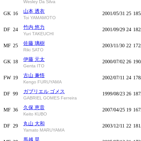
Wesley Da Silva
山本 透衣
GK
16
2001/05/31
25
185
Toi YAMAMOTO
竹内 悠力
DF
24
2001/09/29
24
182
Yuri TAKEUCHI
佐藤 璃樹
MF
25
2003/11/30
22
172
Riki SATO
伊藤 元太
GK
18
2000/07/02
26
190
Genta ITO
古山 兼悟
FW
19
2002/07/11
24
178
Kengo FURUYAMA
ガブリエル ゴメス
DF
99
1999/08/23
26
187
GABRIEL GOMES Ferreira
久保 恵音
MF
36
2007/04/25
19
167
Keito KUBO
丸山 大和
DF
29
2003/12/11
22
181
Yamato MARUYAMA
馬越 晃