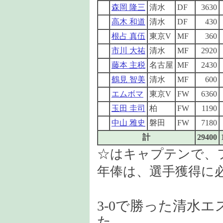
森岡 隆三
清水
DF
3630
高木 和道
清水
DF
430
根占 真伍
東京V
MF
360
市川 大祐
清水
MF
2920
藤本 主税
名古屋
MF
2430
鶴見 智美
清水
MF
600
エムボマ
東京V
FW
6360
玉田 圭司
柏
FW
1190
中山 雅史
磐田
FW
7180
計
29400
☆はキャプテンで、
年俸は、選手獲得に
3-0で勝った清水
た。