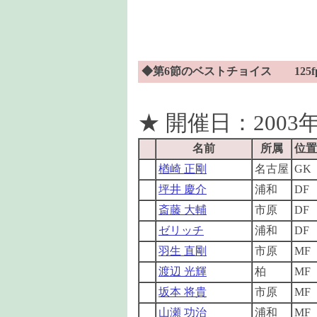
◆第6節のベストチョイス 125f
★ 開催日：2003年
名前
所属
位置
楢崎 正剛
名古屋
GK
坪井 慶介
浦和
DF
斎藤 大輔
市原
DF
ゼリッチ
浦和
DF
羽生 直剛
市原
MF
渡辺 光輝
柏
MF
坂本 将貴
市原
MF
山瀬 功治
浦和
MF