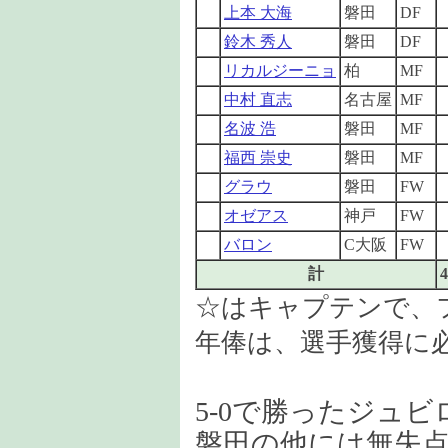
上本 大海
磐田
DF
鈴木 秀人
磐田
DF
リカルジーニョ
柏
MF
中村 直志
名古屋
MF
名波 浩
磐田
MF
福西 崇史
磐田
MF
グラウ
磐田
FW
オゼアス
神戸
FW
バロン
C大阪
FW
計
4
☆はキャプテンで、
年俸は、選手獲得に
5-0で勝ったジュ
磐田の他には無失