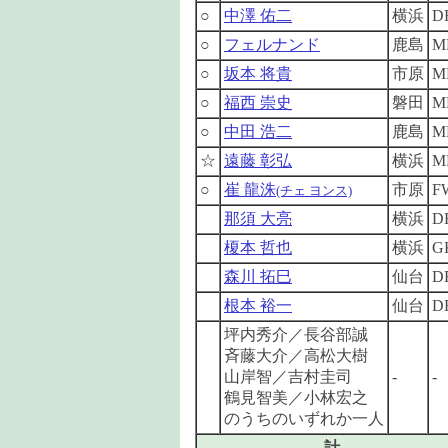
○
中澤 佑二
横浜
D
○
フェルナンド
鹿島
M
○
坂本 将貴
市原
M
○
福西 崇史
磐田
M
○
中田 浩二
鹿島
M
☆
遠藤 彰弘
横浜
M
○
崔 龍洙
市原
F
(チェ ヨンス)
那須 大亮
横浜
D
榎本 哲也
横浜
G
森川 拓巳
仙台
D
根本 裕一
仙台
D
坪内秀介／長谷部誠
斉藤大介／高松大樹
山岸智／吉村圭司
-
-
鶴見智美／小林宏之
のうちのいずれか一人
計