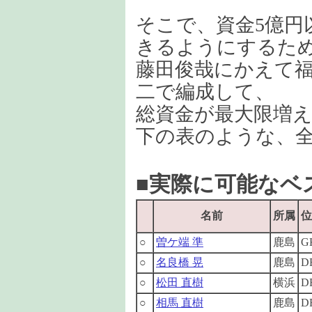
そこで、資金5億円
きるようにするた
藤田俊哉にかえて
二で編成して、
総資金が最大限増
下の表のような、全
■実際に可能なベ
名前
所属
位
○
曽ケ端 準
鹿島
G
○
名良橋 晃
鹿島
D
○
松田 直樹
横浜
D
○
相馬 直樹
鹿島
D