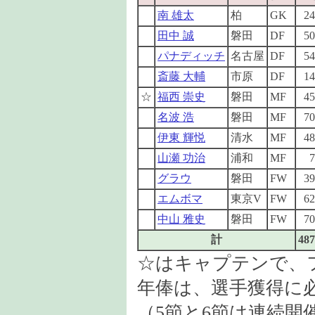
南 雄太
柏
GK
24
田中 誠
磐田
DF
50
パナディッチ
名古屋
DF
54
斎藤 大輔
市原
DF
14
☆
福西 崇史
磐田
MF
45
名波 浩
磐田
MF
70
伊東 輝悦
清水
MF
48
山瀬 功治
浦和
MF
7
グラウ
磐田
FW
39
エムボマ
東京V
FW
62
中山 雅史
磐田
FW
70
計
487
☆はキャプテンで、
年俸は、選手獲得に
（5節と6節は連続開