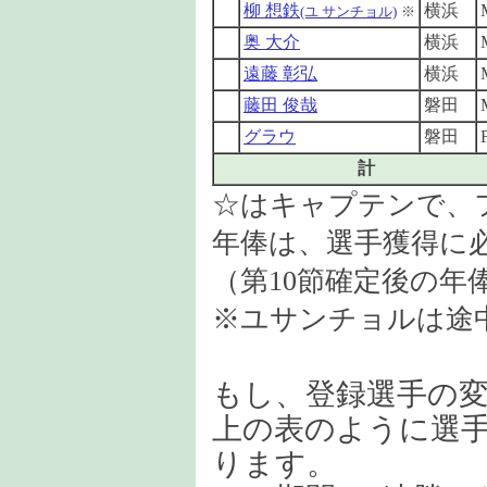
柳 想鉄
横浜
(ユ サンチョル)
※
奥 大介
横浜
遠藤 彰弘
横浜
藤田 俊哉
磐田
グラウ
磐田
計
☆はキャプテンで、
年俸は、選手獲得に
（第10節確定後の年
※ユサンチョルは途
もし、登録選手の
上の表のように選手
ります。