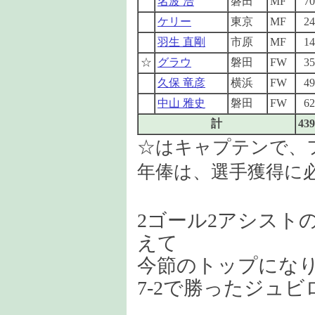
名波 浩
磐田
MF
70
ケリー
東京
MF
24
羽生 直剛
市原
MF
14
☆
グラウ
磐田
FW
35
久保 竜彦
横浜
FW
49
中山 雅史
磐田
FW
62
計
439
☆はキャプテンで、
年俸は、選手獲得に
2ゴール2アシスト
えて
今節のトップにな
7-2で勝ったジュ