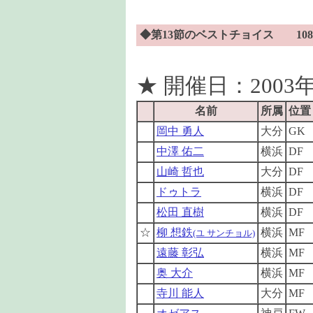
◆第13節のベストチョイス 108
★ 開催日：2003年
名前
所属
位置
岡中 勇人
大分
GK
中澤 佑二
横浜
DF
山崎 哲也
大分
DF
ドゥトラ
横浜
DF
松田 直樹
横浜
DF
☆
柳 想鉄
横浜
MF
(ユ サンチョル)
遠藤 彰弘
横浜
MF
奥 大介
横浜
MF
寺川 能人
大分
MF