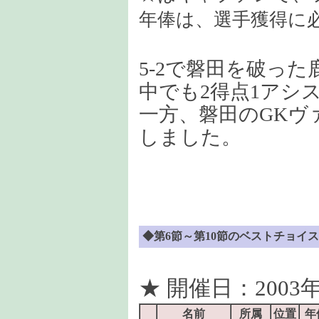
年俸は、選手獲得に
5-2で磐田を破っ
中でも2得点1アシ
一方、磐田のGKヴァ
しました。
◆第6節～第10節のベストチョイス
★ 開催日：2003年
名前
所属
位置
年