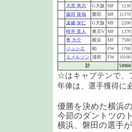
大黒 将志
G大阪
MF
1230
藤田 俊哉
磐田
MF
11370
遠藤 保仁
G大阪
MF
2200
桜井 直人
東京V
MF
1370
奥 大介
横浜
MF
7580
ジュシエ
柏
FW
1760
エメルソン
浦和
FW
10190
計
54960
☆はキャプテンで、
年俸は、選手獲得に
優勝を決めた横浜の
今節のダントツの
横浜、磐田の選手が