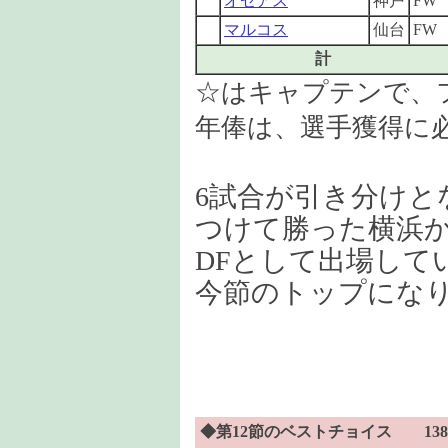
オゼアス
神戸
FW
マルコス
仙台
FW
計
☆はキャプテンで、
年俸は、選手獲得に
6試合が引き分けと
つけて勝った横浜か
DFとして出場して
今節のトップにな
◆第12節のベストチョイス 138