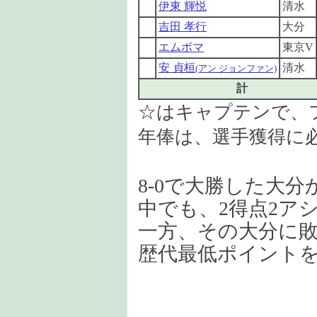
伊東 輝悦
清水
吉田 孝行
大分
エムボマ
東京V
安 貞桓
清水
(アン ジョンファン)
計
☆はキャプテンで、
年俸は、選手獲得に
8-0で大勝した大
中でも、2得点2ア
一方、その大分に敗れ
歴代最低ポイント