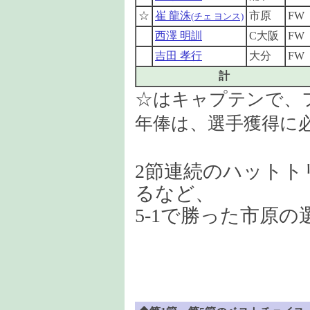
☆
崔 龍洙
市原
FW
(チェ ヨンス)
西澤 明訓
C大阪
FW
吉田 孝行
大分
FW
計
☆はキャプテンで、
年俸は、選手獲得に
2節連続のハットト
るなど、
5-1で勝った市原