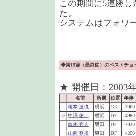
この期間に5連勝し
た。
システムはフォワー
◆第15節（最終節）のベストチョイ
★ 開催日：2003年
名前
所属
位置
年俸
榎本 達也
横浜
GK
3000
☆
中澤 佑二
横浜
DF
4980
鈴木 秀人
磐田
DF
7030
山西 尊裕
磐田
DF
4250