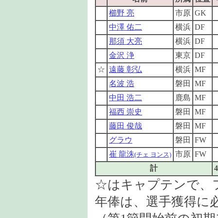
櫛野 亮
市原
GK
中澤 佑二
横浜
DF
那須 大亮
横浜
DF
金沢 浄
東京
DF
☆
遠藤 彰弘
横浜
MF
名波 浩
磐田
MF
中田 浩二
鹿島
MF
福西 崇史
磐田
MF
藤田 俊哉
磐田
MF
グラウ
磐田
FW
崔 龍洙
市原
FW
(チェ ヨンス)
計
4
☆はキャプテンで、
年俸は、選手獲得に