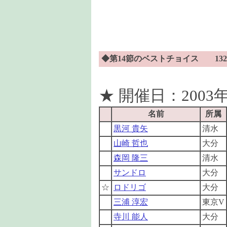
◆第14節のベストチョイス 132
★ 開催日：2003年
名前
所属
黒河 貴矢
清水
山崎 哲也
大分
森岡 隆三
清水
サンドロ
大分
☆
ロドリゴ
大分
三浦 淳宏
東京V
寺川 能人
大分