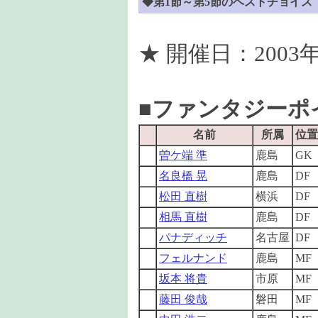
◆第1節～第5節のベストチョイス 
★ 開催日：2003年
■ファンタジーポ
名前
所属
位置
曽ケ端 準
鹿島
GK
名良橋 晃
鹿島
DF
松田 直樹
横浜
DF
相馬 直樹
鹿島
DF
パナディッチ
名古屋
DF
フェルナンド
鹿島
MF
坂本 将貴
市原
MF
藤田 俊哉
磐田
MF