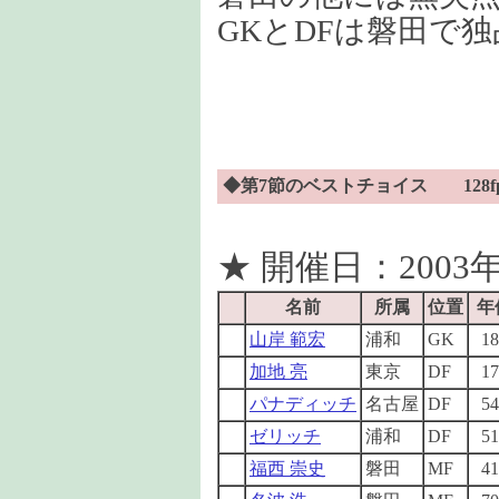
GKとDFは磐田で
◆第7節のベストチョイス 128f
★ 開催日：2003年
名前
所属
位置
年
山岸 範宏
浦和
GK
18
加地 亮
東京
DF
17
パナディッチ
名古屋
DF
54
ゼリッチ
浦和
DF
51
福西 崇史
磐田
MF
41