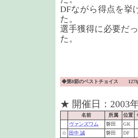
DFながら得点を挙
た。
選手獲得に必要だっ
た。
◆第8節のベストチョイス 127f
★ 開催日：2003年
名前
所属
位置
ヴァンズワム
磐田
GK
☆
田中 誠
磐田
DF