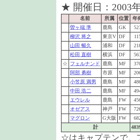
★ 開催日：2003年
名前
所属
位置
年
曽ヶ端 準
鹿島
GK
52
柳沢 将之
東京V
DF
11
山田 暢久
浦和
DF
21
松田 直樹
横浜
DF
56
☆
フェルナンド
鹿島
MF
37
阿部 勇樹
市原
MF
20
小笠原 満男
鹿島
MF
48
中田 浩二
鹿島
MF
49
エウレル
鹿島
FW
45
オゼアス
神戸
FW
72
マグロン
G大阪
FW
68
計
483
☆はキャプテンで、