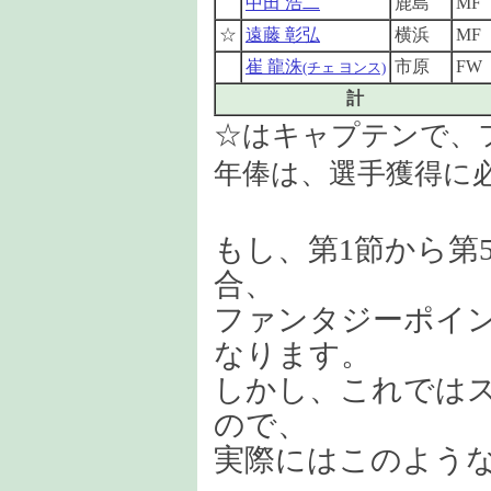
中田 浩二
鹿島
MF
☆
遠藤 彰弘
横浜
MF
崔 龍洙
市原
FW
(チェ ヨンス)
計
☆はキャプテンで、
年俸は、選手獲得に
もし、第1節から第
合、
ファンタジーポイ
なります。
しかし、これでは
ので、
実際にはこのよう