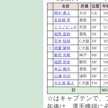
名前
所属
位置
年
岡中 勇人
大分
GK
16
名良橋 晃
鹿島
DF
71
ミリノビッチ
市原
DF
55
相馬 直樹
鹿島
DF
39
宮本 恒靖
G大阪
DF
30
☆
徳重 隆明
C大阪
MF
12
薮田 光教
神戸
MF
11
福西 崇史
磐田
MF
59
本山 雅志
鹿島
MF
22
山瀬 功治
浦和
MF
22
大久保 嘉人
C大阪
FW
23
計
365
☆はキャプテンで、
年俸は、選手獲得に