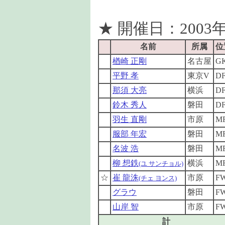
★ 開催日：2003年
名前
所属
位
楢崎 正剛
名古屋
G
平野 孝
東京V
D
那須 大亮
横浜
D
鈴木 秀人
磐田
D
羽生 直剛
市原
M
服部 年宏
磐田
M
名波 浩
磐田
M
柳 想鉄
横浜
M
(ユ サンチョル)
☆
崔 龍洙
市原
F
(チェ ヨンス)
グラウ
磐田
F
山岸 智
市原
F
計