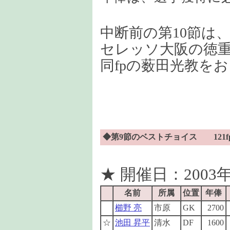
中断前の第10節は
セレッソ大阪の徳
同fpの薮田光教を
◆第9節のベストチョイス 121f
★ 開催日：2003年
名前
所属
位置
年俸
櫛野 亮
市原
GK
2700
☆
池田 昇平
清水
DF
1600