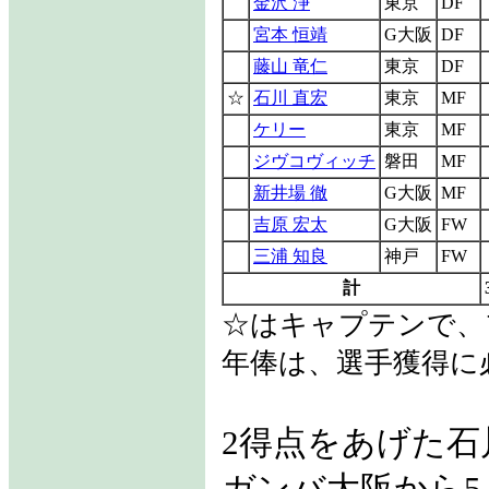
金沢 浄
東京
DF
宮本 恒靖
G大阪
DF
藤山 竜仁
東京
DF
☆
石川 直宏
東京
MF
ケリー
東京
MF
ジヴコヴィッチ
磐田
MF
新井場 徹
G大阪
MF
吉原 宏太
G大阪
FW
三浦 知良
神戸
FW
計
☆はキャプテンで、
年俸は、選手獲得に
2得点をあげた