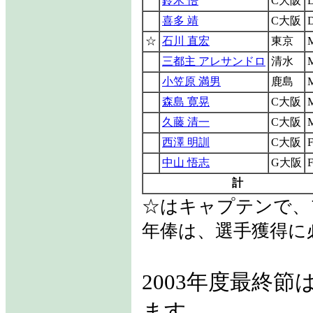
鈴木 悟
C大阪
喜多 靖
C大阪
☆
石川 直宏
東京
三都主 アレサンドロ
清水
小笠原 満男
鹿島
森島 寛晃
C大阪
久藤 清一
C大阪
西澤 明訓
C大阪
中山 悟志
G大阪
計
☆はキャプテンで、
年俸は、選手獲得に
2003年度最終
ます。