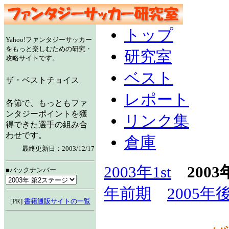
トップ
Yahoo!ファンタジーサッカー
をもっと楽しむための研究・
研究室
攻略サイトです。
ベスト
ザ・ベストチョイス
レポート
各節で、もっともファ
ンタジーポイントを獲
リンク集
得できた選手の組み合
わせです。
倉庫
最終更新日：2003/12/17
2003年1st
2003
■バックナンバー
年前期
2005年
[PR]
書籍通販サイトの一覧