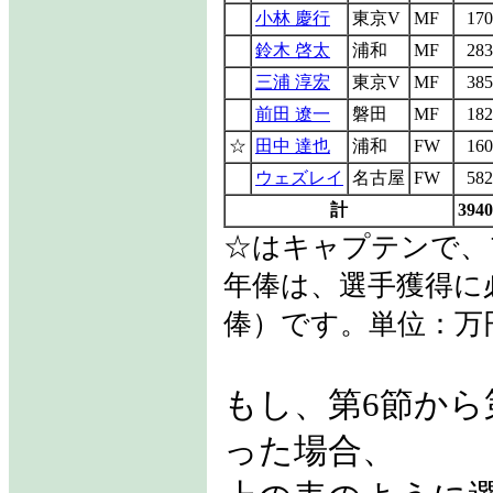
小林 慶行
東京V
MF
170
鈴木 啓太
浦和
MF
283
三浦 淳宏
東京V
MF
385
前田 遼一
磐田
MF
182
☆
田中 達也
浦和
FW
160
ウェズレイ
名古屋
FW
582
計
3940
☆はキャプテンで、
年俸は、選手獲得に
俸）です。単位：万
もし、第6節から
った場合、