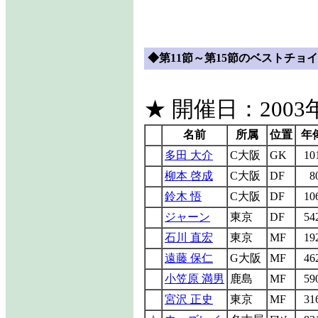
◆第11節～第15節のベストチョイ
★ 開催日：2003年
名前
所属
位置
年
多田 大介
C大阪
GK
10
柳本 啓成
C大阪
DF
8
鈴木 悟
C大阪
DF
10
ジャーン
東京
DF
54
石川 直宏
東京
MF
19
遠藤 保仁
G大阪
MF
46
小笠原 満男
鹿島
MF
59
宮沢 正史
東京
MF
31