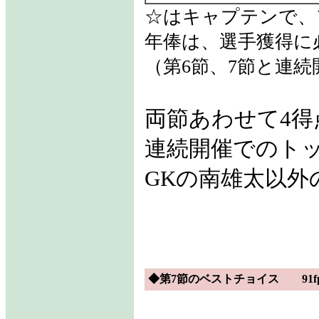
☆はキャプテンで、
年俸は、選手獲得に
（第6節、7節と連
両節あわせて4得
連続開催でのト
GKの南雄太以
◆第7節のベストチョイス 91f