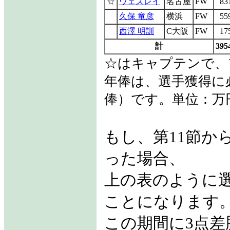
☆
ウェズレイ
名古屋
FW
83
久保 竜彦
横浜
FW
55
西澤 明訓
C大阪
FW
17
計
395
☆はキャプテンで、
年俸は、選手獲得に
俸）です。単位：万
もし、第11節か
った場合、
上の表のように選
ことになります
この期間に3点差