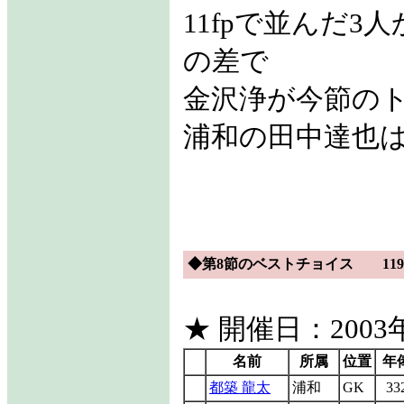
11fpで並んだ
の差で
金沢浄が今節の
浦和の田中達也
◆第8節のベストチョイス 119f
★ 開催日：2003年
名前
所属
位置
年
都築 龍太
浦和
GK
33