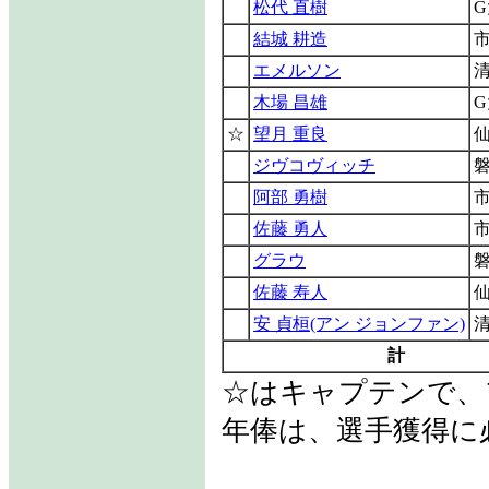
松代 直樹
結城 耕造
エメルソン
木場 昌雄
☆
望月 重良
ジヴコヴィッチ
阿部 勇樹
佐藤 勇人
グラウ
佐藤 寿人
安 貞桓(アン ジョンファン)
計
☆はキャプテンで、
年俸は、選手獲得に