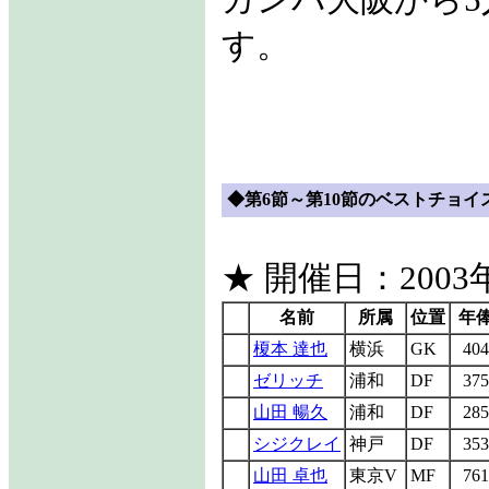
ガンバ大阪から5
す。
◆第6節～第10節のベストチョイス
★ 開催日：2003年
名前
所属
位置
年
榎本 達也
横浜
GK
404
ゼリッチ
浦和
DF
375
山田 暢久
浦和
DF
285
シジクレイ
神戸
DF
353
山田 卓也
東京V
MF
761