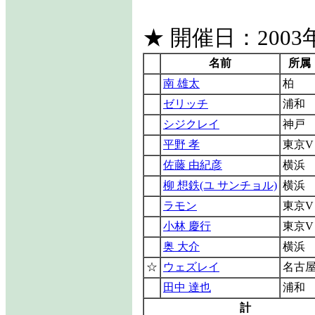
★ 開催日：2003年
名前
所属
南 雄太
柏
ゼリッチ
浦和
シジクレイ
神戸
平野 孝
東京V
佐藤 由紀彦
横浜
柳 想鉄(ユ サンチョル)
横浜
ラモン
東京V
小林 慶行
東京V
奥 大介
横浜
☆
ウェズレイ
名古
田中 達也
浦和
計