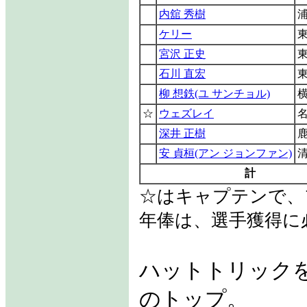
内舘 秀樹
ケリー
宮沢 正史
石川 直宏
柳 想鉄(ユ サンチョル)
☆
ウェズレイ
深井 正樹
安 貞桓(アン ジョンファン)
計
☆はキャプテンで、
年俸は、選手獲得に
ハットトリック
のトップ。