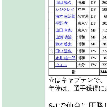
山田 暢久
浦和
DF
26
シジクレイ
神戸
DF
50
海本 幸治郎
名古屋
DF
6
平野 孝
東京V
DF
30
山田 卓也
東京V
MF
71
山瀬 功治
浦和
MF
24
鈴木 啓太
浦和
MF
28
☆
田中 達也
浦和
FW
32
永井 雄一郎
浦和
FW
8
ウィル
大分
FW
32
計
344
☆はキャプテンで、
年俸は、選手獲得に
6-1で仙台に圧