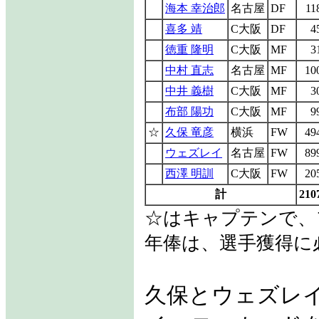
海本 幸治郎
名古屋
DF
11
喜多 靖
C大阪
DF
4
徳重 隆明
C大阪
MF
3
中村 直志
名古屋
MF
10
中井 義樹
C大阪
MF
3
布部 陽功
C大阪
MF
9
☆
久保 竜彦
横浜
FW
49
ウェズレイ
名古屋
FW
89
西澤 明訓
C大阪
FW
20
計
210
☆はキャプテンで、
年俸は、選手獲得に
久保とウェズレ