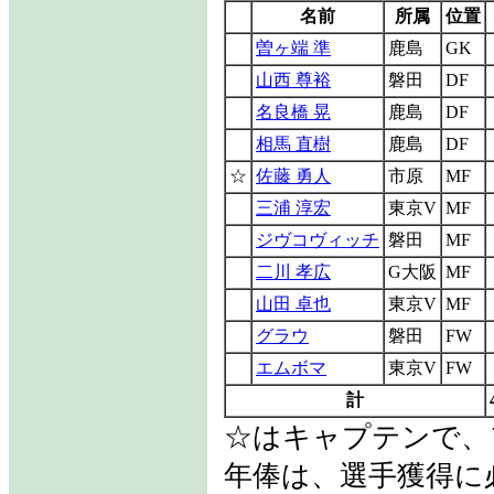
名前
所属
位置
曽ヶ端 準
鹿島
GK
山西 尊裕
磐田
DF
名良橋 晃
鹿島
DF
相馬 直樹
鹿島
DF
☆
佐藤 勇人
市原
MF
三浦 淳宏
東京V
MF
ジヴコヴィッチ
磐田
MF
二川 孝広
G大阪
MF
山田 卓也
東京V
MF
グラウ
磐田
FW
エムボマ
東京V
FW
計
☆はキャプテンで、
年俸は、選手獲得に