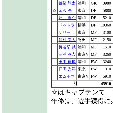
都築 龍太
浦和
GK
3980
☆
金沢 浄
東京
DF
5880
坪井 慶介
浦和
DF
5210
ドゥトラ
横浜
DF
10360
ケリー
東京
MF
3100
河村 崇大
磐田
MF
2150
長谷部 誠
浦和
MF
1510
三浦 淳宏
東京V
MF
3260
田中 達也
浦和
FW
3240
戸田 光洋
東京
FW
1310
エムボマ
東京V
FW
5910
計
45910
☆はキャプテンで、
年俸は、選手獲得に