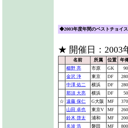
◆2003年度年間のベストチョイス 
★ 開催日：2003年
名前
所属
位置
年
櫛野 亮
市原
GK
90
金沢 浄
東京
DF
280
中澤 佑二
横浜
DF
280
那須 大亮
横浜
DF
50
☆
遠藤 保仁
G大阪
MF
370
山田 卓也
東京V
MF
260
鈴木 啓太
浦和
MF
200
名波 浩
磐田
MF
800