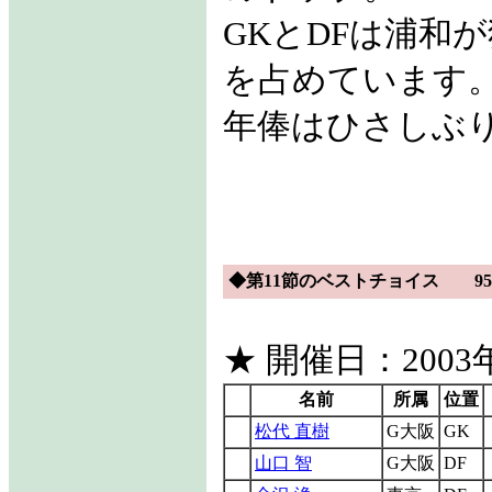
GKとDFは浦和
を占めています
年俸はひさしぶ
◆第11節のベストチョイス 95f
★ 開催日：2003年
名前
所属
位置
松代 直樹
G大阪
GK
山口 智
G大阪
DF