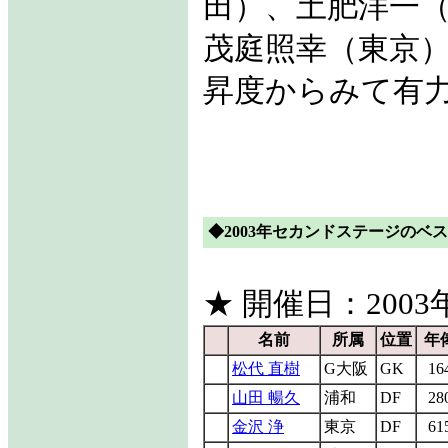
田）、土肥洋一
茂庭照幸（東京
昇度からみて有
◆2003年セカンドステージのベス
★ 開催日：2003年
名前
所属
位置
年
松代 直樹
G大阪
GK
16
山田 暢久
浦和
DF
28
金沢 浄
東京
DF
61