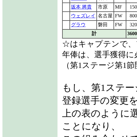
坂本 將貴
市原
MF
150
ウェズレイ
名古屋
FW
800
グラウ
磐田
FW
320
計
3600
☆はキャプテンで、
年俸は、選手獲得に
（第1ステージ第1
もし、第1ステー
登録選手の変更
上の表のように選
ことになり、