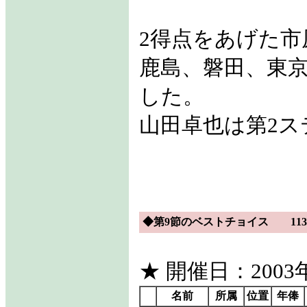
2得点をあげた
鹿島、磐田、東京
した。
山田卓也は第2ス
◆第9節のベストチョイス 113f
★ 開催日：2003年
名前
所属
位置
年俸