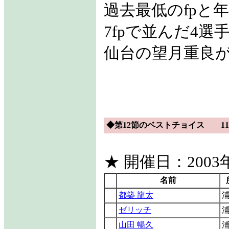
過去最低のfpと
7fpで並んだ4
仙台の望月重良
◆第12節のベストチョイス 116
★ 開催日：2003年
名前
都築 龍太
ゼリッチ
山田 暢久