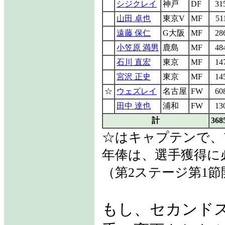
シジクレイ
神戸
DF
31
山田 卓也
東京V
MF
51
遠藤 保仁
G大阪
MF
28
小笠原 満男
鹿島
MF
48
石川 直宏
東京
MF
14
宮沢 正史
東京
MF
14
☆
ウェズレイ
名古屋
FW
60
田中 達也
浦和
FW
13
計
368
☆はキャプテンで、
年俸は、選手獲得に
（第2ステージ第1
もし、セカンドス