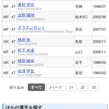
奥村 晃司
MF
47
宮崎
1998/07/2
Koji OKUMURA
吉野 陽翔
MF
47
栃木SC
2002/08/0
Haruto YOSHINO
オラスンカンミ
MF
47
奈良
2007/07/2
OLASUNKANMI Abdulwaheed Dayo
桃井 玲
GK
47
鳥取
2002/11/1
Ryo MOMOI
松下 永遠
MF
47
山口
2006/11/1
Towa MATSUSHITA
植田 峻佑
GK
47
岩手
1988/04/0
Shunsuke UEDA
前澤 甲気
MF
47
新宿
1993/03/2
Koki MAEZAWA
絞り込み：
すべて
Jリーグ
J1
J2
J3
ほかの選手を探す