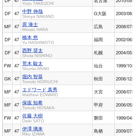
DF
47
名古屋
2010/05/2
Yuzo TAKEUCHI
中野 伸哉
DF
47
G大阪
2003/08/1
Shinya NAKANO
原 湊士
MF
47
広島
2008/07/0
Minato HARA
橋本 悠
DF
47
福岡
2002/06/0
Yu HASHIMOTO
西野 奨太
DF
47
札幌
2004/05/2
Shota NISHINO
荒木 駿太
FW
47
仙台
1999/10/2
Shunta ARAKI
堀内 智葵
GK
47
秋田
2006/12/1
Tomoki HORIUCHI
エドワード 真秀
MF
47
大宮
2008/07/2
Matthew EDWARD
保坂 知希
MF
47
甲府
2006/05/2
Tomoki HOSAKA
佐藤 大樹
FW
47
磐田
1999/04/2
Daiki SATO
伊澤 璃来
MF
47
鳥栖
2009/07/2
Riku IZAWA