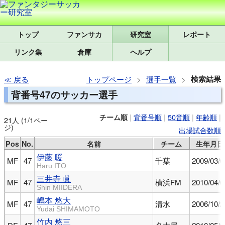
トップ
研究室
レポート
リンク集
倉庫
ヘルプ
検索結果
戻る
トップページ
選手一覧
背番号47のサッカー選手
|
背番号順
|
50音順
|
年齢順
|
チーム順
21人 (1/1ペー
ジ)
出場試合数順
Pos
No.
名前
チーム
生年月日
伊藤 暖
MF
47
千葉
2009/03/0
Haru ITO
三井寺 眞
MF
47
横浜FM
2010/04/0
Shin MIIDERA
嶋本 悠大
MF
47
清水
2006/10/2
Yudai SHIMAMOTO
竹内 悠三