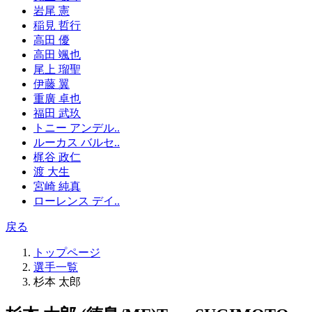
岩尾 憲
稲見 哲行
高田 優
高田 颯也
尾上 瑠聖
伊藤 翼
重廣 卓也
福田 武玖
トニー アンデル..
ルーカス バルセ..
梶谷 政仁
渡 大生
宮崎 純真
ローレンス デイ..
戻る
トップページ
選手一覧
杉本 太郎