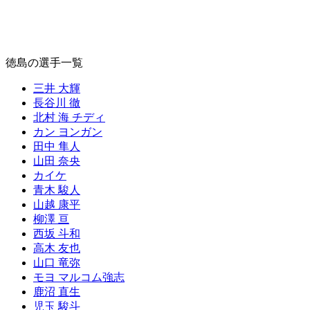
徳島の選手一覧
三井 大輝
長谷川 徹
北村 海 チディ
カン ヨンガン
田中 隼人
山田 奈央
カイケ
青木 駿人
山越 康平
柳澤 亘
西坂 斗和
高木 友也
山口 竜弥
モヨ マルコム強志
鹿沼 直生
児玉 駿斗