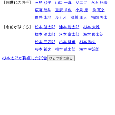
同世代の選手
三島 頌平
山口 一真
ジエゴ
永石 拓海
広瀬 陸斗
重廣 卓也
小泉 慶
前 寛之
白井 永地
ルカオ
浅川 隼人
福岡 将太
名前が似てる
松本 健太郎
浦本 賢太郎
杉本 大雅
橋本 清太郎
河本 章太郎
海本 慶太朗
松本 三四郎
杉本 健勇
杉本 雅央
杉本 裕之
根本 鼓太郎
海本 幸治郎
杉本太郎が得点した試合
ひとつ前に戻る