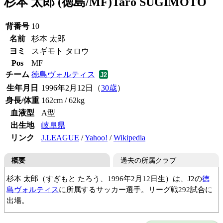
杉本 太郎 (徳島/MF)
Taro SUGIMOTO
背番号
10
名前
杉本 太郎
ヨミ
スギモト タロウ
Pos
MF
チーム
徳島ヴォルティス
生年月日
1996年2月12日（
30歳
）
身長/体重
162cm / 62kg
血液型
A型
出生地
岐阜県
リンク
J.LEAGUE
/
Yahoo!
/
Wikipedia
概要
過去の所属クラブ
杉本 太郎（すぎもと たろう、1996年2月12日生）は、J2の
徳
島ヴォルティス
に所属するサッカー選手。リーグ戦292試合に
出場。
岐阜VAMOS
帝京大可児高
鹿島アントラーズ