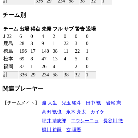
計
336
29
234
58
38
32
1
チーム別
チーム
出場
得点
先発
フル
サブ
警告
退場
J-22
6
0
4
2
0
0
0
鹿島
28
3
9
1
22
3
0
徳島
196
17
148
38
11
22
1
松本
69
8
47
13
4
5
0
福岡
37
1
26
4
1
2
0
計
336
29
234
58
38
32
1
関連プレーヤー
チームメイト
渡 大生
児玉 駿斗
田中 颯
岩尾 憲
高田 颯也
永木 亮太
カイケ
坪井 清志郎
エウシーニョ
長谷川 徹
梶川 裕嗣
玄 理吾