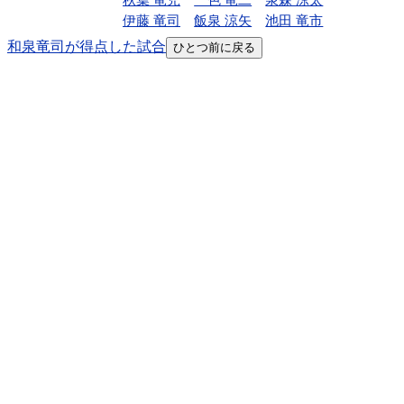
伊藤 竜司
飯泉 涼矢
池田 竜市
和泉竜司が得点した試合
ひとつ前に戻る