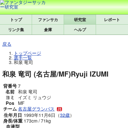
トップ
研究室
レポート
リンク集
倉庫
ヘルプ
戻る
トップページ
選手一覧
和泉 竜司
和泉 竜司 (名古屋/MF)
Ryuji IZUMI
背番号
7
名前
和泉 竜司
ヨミ
イズミ リュウジ
Pos
MF
チーム
名古屋グランパス
生年月日
1993年11月6日（
32歳
）
身長/体重
173cm / 71kg
血液型