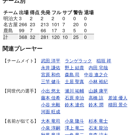
チーム別
チーム
出場
得点
先発
フル
サブ
警告
退場
明治大
3
2
2
2
0
0
0
名古屋
266
23
213
101
7
20
0
鹿島
99
7
66
17
3
5
0
計
368
32
281
120
10
25
0
関連プレーヤー
チームメイト
武田 洋平
ランゲラック
稲垣 祥
永井 謙佑
野上 結貴
内田 宅哉
宮原 和也
森島 司
中谷 進之介
三竿 健斗
土居 聖真
小林 裕紀
同世代の選手
小出 悠太
瀬川 祐輔
山越 康平
藤本 佳希
石原 幸治
高橋 諒
差波 優人
小谷 光毅
鈴木 達也
鈴木 潤
積田 景介
河面 旺成
名前が似てる
大本 竜司
小泉 隆斗
杉本 竜士
小泉 淳嗣
澤上 竜二
石末 龍治
秋葉 竜児
一色 竜二
泉森 涼太