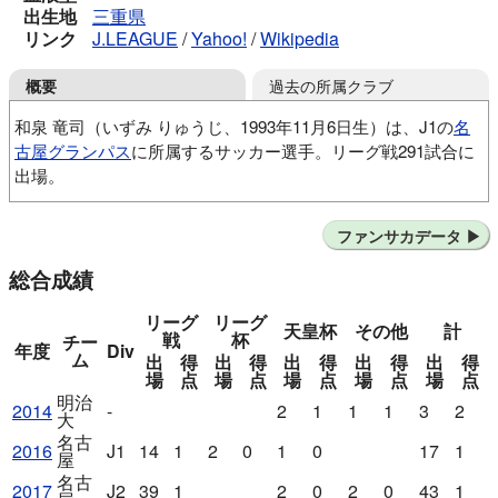
出生地
三重県
リンク
J.LEAGUE
/
Yahoo!
/
Wikipedia
過去の所属クラブ
概要
和泉 竜司（いずみ りゅうじ、1993年11月6日生）は、J1の
名
古屋グランパス
に所属するサッカー選手。リーグ戦291試合に
出場。
FC四日市
市立船橋高
明治大
名古屋グランパス
ファンサカデータ
鹿島アントラーズ
総合成績
リーグ
リーグ
天皇杯
その他
計
戦
杯
チー
年度
Div
ム
出
得
出
得
出
得
出
得
出
得
場
点
場
点
場
点
場
点
場
点
明治
2014
-
2
1
1
1
3
2
大
名古
2016
J1
14
1
2
0
1
0
17
1
屋
名古
2017
J2
39
1
2
0
2
0
43
1