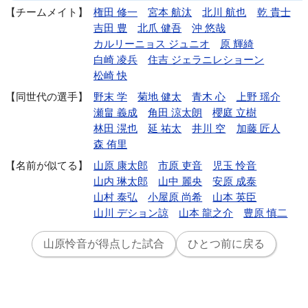
チームメイト
権田 修一
宮本 航汰
北川 航也
乾 貴士
吉田 豊
北爪 健吾
沖 悠哉
カルリーニョス ジュニオ
原 輝綺
白崎 凌兵
住吉 ジェラニレショーン
松崎 快
同世代の選手
野末 学
菊地 健太
青木 心
上野 瑶介
瀬畠 義成
角田 涼太朗
櫻庭 立樹
林田 滉也
延 祐太
井川 空
加藤 匠人
森 侑里
名前が似てる
山原 康太郎
市原 吏音
児玉 怜音
山内 琳太郎
山中 麗央
安原 成泰
山村 泰弘
小屋原 尚希
山本 英臣
山川 デション諒
山本 龍之介
豊原 慎二
山原怜音が得点した試合
ひとつ前に戻る