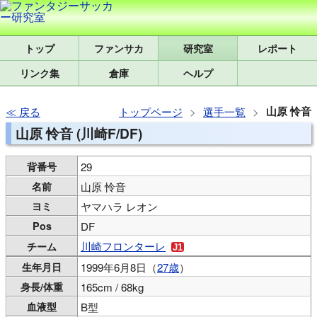
トップ
研究室
レポート
リンク集
倉庫
ヘルプ
山原 怜音
戻る
トップページ
選手一覧
山原 怜音 (川崎F/DF)
背番号
29
名前
山原 怜音
ヨミ
ヤマハラ レオン
Pos
DF
川崎フロンターレ
チーム
生年月日
1999年6月8日（
27歳
）
身長/体重
165cm / 68kg
血液型
B型