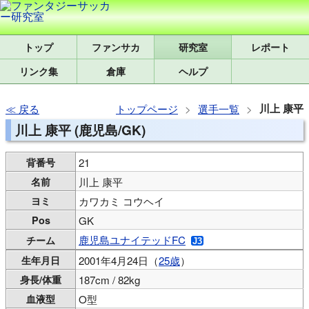
トップ
研究室
レポート
リンク集
倉庫
ヘルプ
川上 康平
戻る
トップページ
選手一覧
川上 康平 (鹿児島/GK)
背番号
21
名前
川上 康平
ヨミ
カワカミ コウヘイ
Pos
GK
鹿児島ユナイテッドFC
チーム
生年月日
2001年4月24日（
25歳
）
身長/体重
187cm / 82kg
血液型
O型