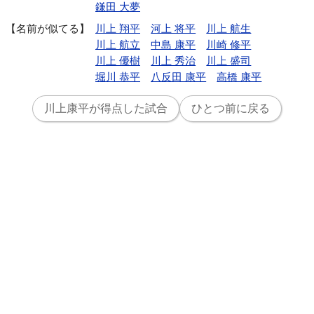
鎌田 大夢
名前が似てる
川上 翔平
河上 将平
川上 航生
川上 航立
中島 康平
川崎 修平
川上 優樹
川上 秀治
川上 盛司
堀川 恭平
八反田 康平
高橋 康平
川上康平が得点した試合
ひとつ前に戻る