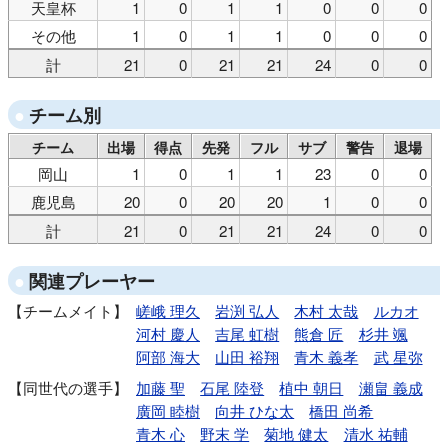
天皇杯
1
0
1
1
0
0
0
その他
1
0
1
1
0
0
0
計
21
0
21
21
24
0
0
チーム別
チーム
出場
得点
先発
フル
サブ
警告
退場
岡山
1
0
1
1
23
0
0
鹿児島
20
0
20
20
1
0
0
計
21
0
21
21
24
0
0
関連プレーヤー
チームメイト
嵯峨 理久
岩渕 弘人
木村 太哉
ルカオ
河村 慶人
吉尾 虹樹
熊倉 匠
杉井 颯
阿部 海大
山田 裕翔
青木 義孝
武 星弥
同世代の選手
加藤 聖
石尾 陸登
植中 朝日
瀬畠 義成
廣岡 睦樹
向井 ひな太
橋田 尚希
青木 心
野末 学
菊地 健太
清水 祐輔