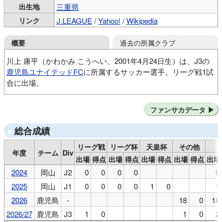
出生地
三重県
リンク
J.LEAGUE
/
Yahoo!
/
Wikipedia
過去の所属クラブ
概要
川上 康平（かわかみ こうへい、2001年4月24日生）は、J3の
鹿児島ユナイテッドFC
に所属するサッカー選手。リーグ戦1試
合に出場。
津田FC
JFAアカデミー福島U-15
ファンサカデータ
JFAアカデミー福島U-18
東洋大
ファジアーノ岡山
鹿児島ユナイテッドFC
ファジアーノ岡山
総合成績
リーグ戦
リーグ杯
天皇杯
その他
年度
チーム
Div
出場
得点
出場
得点
出場
得点
出場
得点
出場
2024
岡山
J2
0
0
0
0
0
2025
岡山
J1
0
0
0
0
1
0
1
2026
鹿児島
-
18
0
18
2026/27
鹿児島
J3
1
0
1
0
2