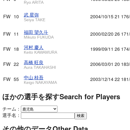
Ryo ARITA
武 星弥
FW
10
2004/10/15
21
176
Seiya TAKE
福田 望久斗
FW
11
2000/02/20
26
171
Mikuto FUKUDA
河村 慶人
FW
18
1999/09/11
26
174
Keito KAWAMURA
高橋 旺良
FW
22
2006/03/01
20
183
Aura TAKAHASHI
中山 桂吾
FW
55
2003/12/14
22
181
Keigo NAKAYAMA
ほかの選手を探す
Search for Players
チーム：
選手名：
検索
その他のデータ
Other Data