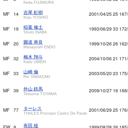
Keita FUJIMURA
吉尾 虹樹
MF
14
2001/04/25
25
167
Koju YOSHIO
稲葉 修土
MF
19
1993/06/29
33
172
Shuto INABA
圓道 将良
MF
20
1999/10/26
26
162
Masayoshi ENDO
梅木 翔斗
MF
32
2004/10/06
21
171
Kaito UMEKI
山崎 倫
MF
33
2003/05/20
23
175
Rin YAMAZAKI
外山 鉄馬
MF
39
2009/10/27
16
168
Tetsuma TOYAMA
ターレス
MF
77
2001/06/29
25
176
THALES Procopio Castro De Paula
有田 稜
FW
9
1999/08/28
26
185