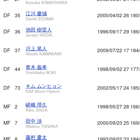
Kosuke KAWASHIMA
江川 慶城
DF
35
2000/04/02
26
180
Genki EGAWA
池田 樹雷人
DF
36
1996/09/17
29
186
Jurato IKEDA
川上 篤人
DF
37
2009/07/22
17
184
Atsuto KAWAKAMI
青木 義孝
DF
44
1998/09/02
27
177
Yoshitaka AOKI
キム ムンヒョン
DF
73
2002/05/17
24
185
KIM Moon Hyeon
嵯峨 理久
MF
2
1998/05/27
28
166
Riku SAGA
田中 渉
MF
7
2000/09/23
25
169
Wataru TANAKA
藤村 慶太
MF
8
1993/09/02
32
184