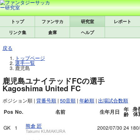
トップ
研究室
レポート
リンク集
倉庫
ヘルプ
戻る
トップページ
選手一覧
鹿児島
鹿児島ユナイテッドFCの選手
Kagoshima United FC
ポジション順
|
背番号順
|
50音順
|
年齢順
|
出場試合数順
身長
年
Pos
No.
名前
生年月日
体
齢
熊倉 匠
GK
1
2002/07/30
24
180
Takumi KUMAKURA