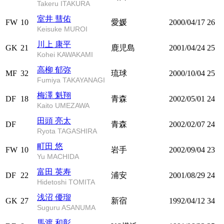
Takeru ITAKURA
室井 彗佑
FW
10
愛媛
2000/04/17
26
Keisuke MUROI
川上 康平
GK
21
鹿児島
2001/04/24
25
Kohei KAWAKAMI
高柳 郁弥
MF
32
琉球
2000/10/04
25
Fumiya TAKAYANAGI
梅澤 魁翔
DF
18
青森
2002/05/01
24
Kaito UMEZAWA
田頭 亮太
DF
青森
2002/02/07
24
Ryota TAGASHIRA
町田 悠
FW
10
岩手
2002/09/04
23
Yu MACHIDA
富田 英寿
DF
22
浦安
2001/08/29
24
Hidetoshi TOMITA
浅沼 優瑠
GK
27
新宿
1992/04/12
34
Suguru ASANUMA
馬渡 和彰