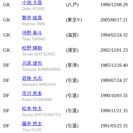
小池 大喜
GK
(八戸)
1996/12/08
29
Daiki KOIKE
磐井 稜真
GK
(東京V)
2005/06/17
21
Ryoma IWAI
沖野 泰斗
GK
(滋賀)
1994/02/24
32
Taito OKINO
松野 輝樹
GK
(浦安)
2002/12/01
23
Teruki MATSUNO
川原 達也
DF
(草津)
1985/12/16
40
Tatsuya KAWAHARA
若狭 大志
DF
(引退)
1989/07/24
37
Masashi WAKASA
市川 恵多
DF
(引退)
1990/10/03
35
Keita ICHIKAWA
松本 怜大
DF
(引退)
1990/11/21
35
Ryota MATSUMOTO
藤井 悠太
DF
(引退)
1991/05/25
35
Yuta FUJII