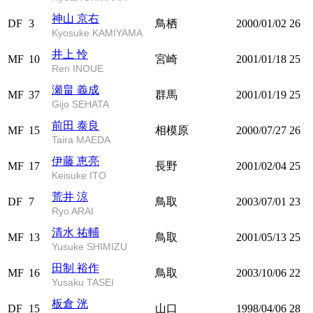
神山 京右
DF
3
鳥栖
2000/01/02
26
Kyosuke KAMIYAMA
井上 怜
MF
10
宮崎
2001/01/18
25
Ren INOUE
瀬畠 義成
MF
37
群馬
2001/01/19
25
Gijo SEHATA
前田 泰良
MF
15
相模原
2000/07/27
26
Taira MAEDA
伊藤 恵亮
MF
17
長野
2001/02/04
25
Keisuke ITO
荒井 涼
DF
7
鳥取
2003/07/01
23
Ryo ARAI
清水 祐輔
MF
13
鳥取
2001/05/13
25
Yusuke SHIMIZU
田制 裕作
MF
16
鳥取
2003/10/06
22
Yusaku TASEI
板倉 洸
DF
15
山口
1998/04/06
28