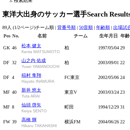
検索結果
東洋大出身のサッカー選手
Search Result
89人 (1/2ページ)
チーム順
|
背番号順
|
50音順
|
年齢順
|
出場試
Pos
No.
名前
チーム
生年月日
年齢
松本 健太
GK
46
柏
1997/05/04
29
Kenta MATSUMOTO
山之内 佑成
DF
32
柏
2003/09/01
22
Yusei YAMANOUCHI
稲村 隼翔
DF
4
FC東京
2002/05/06
24
Hayato INAMURA
新井 悠太
MF
40
東京V
2003/03/24
23
Yuta ARAI
仙頭 啓矢
MF
8
町田
1994/12/29
31
Keiya SENTO
高橋 輝
FW
39
横浜FM
2004/06/26
22
Hikaru TAKAHASHI