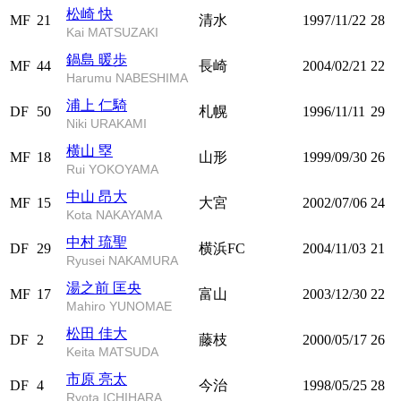
松崎 快
MF
21
清水
1997/11/22
28
Kai MATSUZAKI
鍋島 暖歩
MF
44
長崎
2004/02/21
22
Harumu NABESHIMA
浦上 仁騎
DF
50
札幌
1996/11/11
29
Niki URAKAMI
横山 塁
MF
18
山形
1999/09/30
26
Rui YOKOYAMA
中山 昂大
MF
15
大宮
2002/07/06
24
Kota NAKAYAMA
中村 琉聖
DF
29
横浜FC
2004/11/03
21
Ryusei NAKAMURA
湯之前 匡央
MF
17
富山
2003/12/30
22
Mahiro YUNOMAE
松田 佳大
DF
2
藤枝
2000/05/17
26
Keita MATSUDA
市原 亮太
DF
4
今治
1998/05/25
28
Ryota ICHIHARA