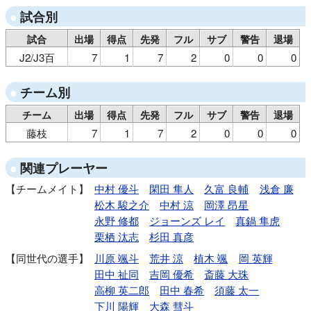
試合別
試合
出場
得点
先発
フル
サブ
警告
退場
J2/J3百
7
1
7
2
0
0
0
チーム別
チーム
出場
得点
先発
フル
サブ
警告
退場
藤枝
7
1
7
2
0
0
0
関連プレーヤー
チームメイト
中村 優斗
閑田 隼人
久富 良輔
浅倉 廉
松木 駿之介
中村 涼
岡澤 昂星
永野 修都
ジョーンズ レイ
真鍋 隼虎
栗栖 汰志
杉田 真彦
同世代の選手
川原 颯斗
荒井 涼
植木 颯
岡 英輝
田中 祉同
吉岡 優希
斎藤 大珠
高柳 英二郎
田中 春希
須藤 太一
下川 陽輝
大森 彗斗