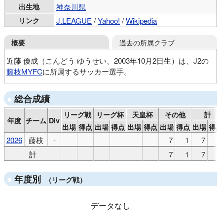
出生地
神奈川県
リンク
J.LEAGUE
/
Yahoo!
/
Wikipedia
過去の所属クラブ
概要
近藤 優成（こんどう ゆうせい、2003年10月2日生）は、J2の
藤枝MYFC
に所属するサッカー選手。
帷子FC
YSCC Jr
YSCC Jrユース
日大藤沢高
総合成績
国士舘大
リーグ戦
リーグ杯
天皇杯
その他
計
年度
チーム
Div
出場
得点
出場
得点
出場
得点
出場
得点
出場
得
2026
藤枝
-
7
1
7
計
7
1
7
年度別
（リーグ戦）
データなし