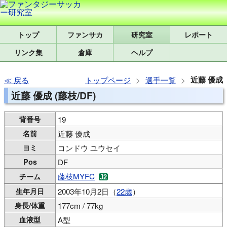
トップ
研究室
レポート
リンク集
倉庫
ヘルプ
近藤 優成
戻る
トップページ
選手一覧
近藤 優成 (藤枝/DF)
背番号
19
名前
近藤 優成
ヨミ
コンドウ ユウセイ
Pos
DF
藤枝MYFC
チーム
生年月日
2003年10月2日（
22歳
）
身長/体重
177cm / 77kg
血液型
A型