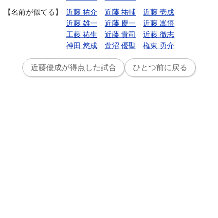
名前が似てる
近藤 祐介
近藤 祐輔
近藤 壱成
近藤 雄一
近藤 慶一
近藤 嵩悟
工藤 祐生
近藤 貴司
近藤 徹志
神田 悠成
萱沼 優聖
権東 勇介
近藤優成が得点した試合
ひとつ前に戻る