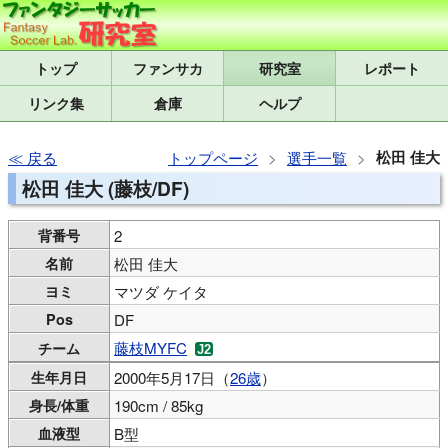
トップ
研究室
レポート
リンク集
倉庫
ヘルプ
松田 佳大
戻る
トップページ
選手一覧
松田 佳大 (藤枝/DF)
背番号
2
名前
松田 佳大
ヨミ
マツダ ケイタ
Pos
DF
藤枝MYFC
チーム
生年月日
2000年5月17日（
26歳
）
身長/体重
190cm / 85kg
血液型
B型