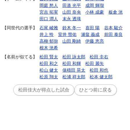
岡庭 愁人
田邉 光平
成岡 輝瑠
宮吉 拓実
山田 奈央
小林 成豪
板倉 洸
田口 潤人
末永 透瑛
同世代の選手
石尾 崚雅
鈴木 冬一
喜田 陽
谷本 駿介
井上 怜
室井 彗佑
瀬畠 義成
前田 泰良
高柳 郁弥
山田 剛綺
伊藤 恵亮
根木 洸希
名前が似てる
松田 賢太
松田 詠太郎
松田 圭右
松田 和之
松田 和輝
松田 麗矢
松山 健太
俵積田 晃太
松田 和也
松原 翔太
松浦 祥太郎
松本 健太郎
松田佳大が得点した試合
ひとつ前に戻る