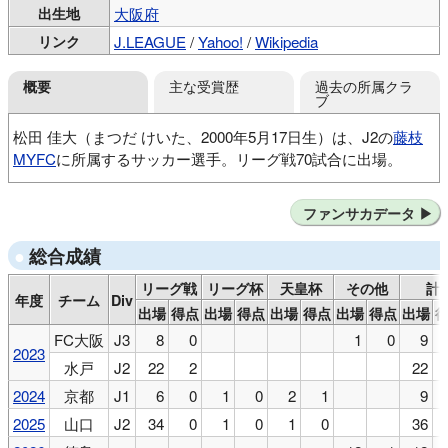
出生地
大阪府
リンク
J.LEAGUE
/
Yahoo!
/
Wikipedia
主な受賞歴
過去の所属クラ
概要
ブ
松田 佳大（まつだ けいた、2000年5月17日生）は、J2の
藤枝
MYFC
に所属するサッカー選手。リーグ戦70試合に出場。
EXE90FC Jr
セレッソ大阪U-15
京都橘高
東洋大
ファンサカデータ
水戸ホーリーホック
FC大阪
水戸ホーリーホック
京都サンガF.C.
レノファ山口FC
京都サンガF.C.
総合成績
徳島ヴォルティス
京都サンガF.C.
リーグ戦
リーグ杯
天皇杯
その他
計
年度
チーム
Div
出場
得点
出場
得点
出場
得点
出場
得点
出場
FC大阪
J3
8
0
1
0
9
2023
水戸
J2
22
2
22
2024
京都
J1
6
0
1
0
2
1
9
2025
山口
J2
34
0
1
0
1
0
36