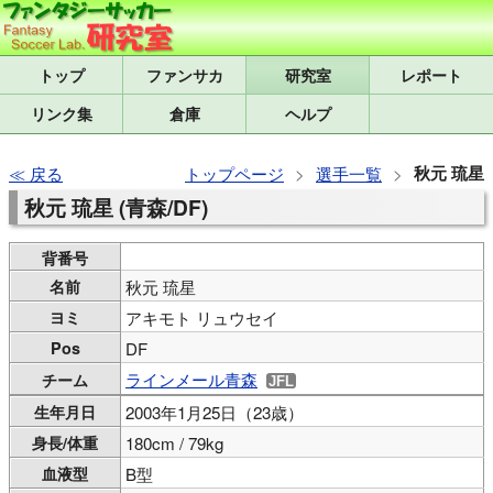
トップ
研究室
レポート
リンク集
倉庫
ヘルプ
秋元 琉星
戻る
トップページ
選手一覧
秋元 琉星 (青森/DF)
背番号
名前
秋元 琉星
ヨミ
アキモト リュウセイ
Pos
DF
ラインメール青森
チーム
生年月日
2003年1月25日（23歳）
身長/体重
180cm / 79kg
血液型
B型