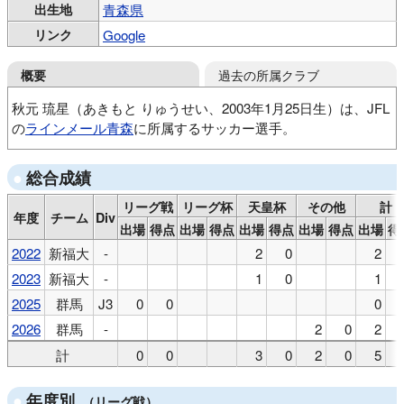
出生地
青森県
リンク
Google
過去の所属クラブ
概要
秋元 琉星（あきもと りゅうせい、2003年1月25日生）は、JFL
の
ラインメール青森
に所属するサッカー選手。
青森福田SSS
青森山田中
青森山田高
総合成績
新潟医療福祉大
ザスパ群馬
リーグ戦
リーグ杯
天皇杯
その他
計
年度
チーム
Div
出場
得点
出場
得点
出場
得点
出場
得点
出場
得
2022
新福大
-
2
0
2
2023
新福大
-
1
0
1
2025
群馬
J3
0
0
0
2026
群馬
-
2
0
2
計
0
0
3
0
2
0
5
年度別
（リーグ戦）