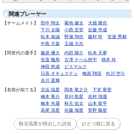
関連プレーヤー
チームメイト
田中 翔太
菊地 健太
大畑 隆也
下川 太陽
小西 宏登
近藤 壱成
松本 皐誠
野瀬 翔也
藤村 怜
安達 秀都
中島 大嘉
玉城 大志
同世代の選手
藤原 優大
内田 陽介
松本 天夢
安斎 颯馬
古澤 ナベル慈宇
桃井 玲
神田 悠成
ビスマルク
日高 オギュステュ
梅原 翔琉
向川 空斗
吉川 直輝
名前が似てる
北浜 琉星
岡本 竜之介
下堂 竜聖
楠本 竜介
草刈 龍星
吉村 瑠晟
橋本 光晟
秋元 佑太
山本 龍平
高尾 流星
佐藤 瑠星
菅野 隆星
秋元琉星が得点した試合
ひとつ前に戻る