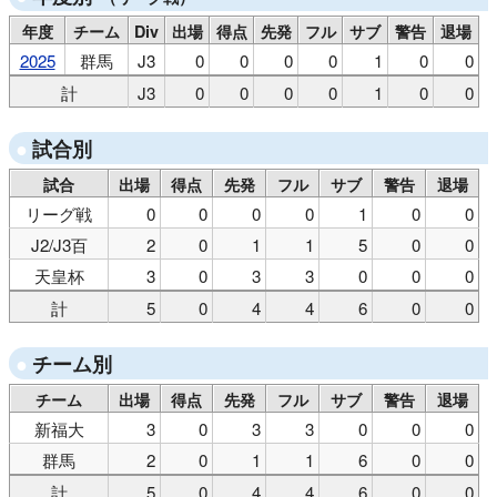
年度
チーム
Div
出場
得点
先発
フル
サブ
警告
退場
2025
群馬
J3
0
0
0
0
1
0
0
計
J3
0
0
0
0
1
0
0
試合別
試合
出場
得点
先発
フル
サブ
警告
退場
リーグ戦
0
0
0
0
1
0
0
J2/J3百
2
0
1
1
5
0
0
天皇杯
3
0
3
3
0
0
0
計
5
0
4
4
6
0
0
チーム別
チーム
出場
得点
先発
フル
サブ
警告
退場
新福大
3
0
3
3
0
0
0
群馬
2
0
1
1
6
0
0
計
5
0
4
4
6
0
0