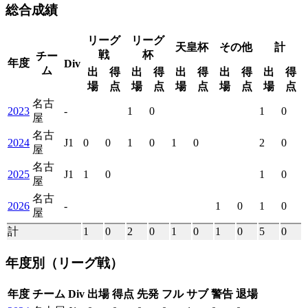
総合成績
リーグ
リーグ
天皇杯
その他
計
戦
杯
チー
年度
Div
ム
出
得
出
得
出
得
出
得
出
得
場
点
場
点
場
点
場
点
場
点
名古
2023
-
1
0
1
0
屋
名古
2024
J1
0
0
1
0
1
0
2
0
屋
名古
2025
J1
1
0
1
0
屋
名古
2026
-
1
0
1
0
屋
計
1
0
2
0
1
0
1
0
5
0
年度別
（リーグ戦）
年度
チーム
Div
出場
得点
先発
フル
サブ
警告
退場