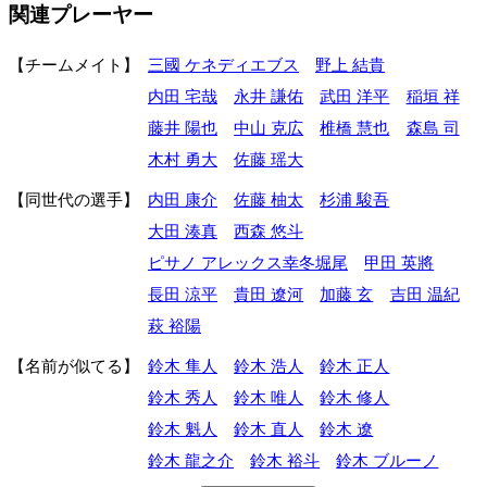
関連プレーヤー
チームメイト
三國 ケネディエブス
野上 結貴
内田 宅哉
永井 謙佑
武田 洋平
稲垣 祥
藤井 陽也
中山 克広
椎橋 慧也
森島 司
木村 勇大
佐藤 瑶大
同世代の選手
内田 康介
佐藤 柚太
杉浦 駿吾
大田 湊真
西森 悠斗
ピサノ アレックス幸冬堀尾
甲田 英將
長田 涼平
貴田 遼河
加藤 玄
吉田 温紀
萩 裕陽
名前が似てる
鈴木 隼人
鈴木 浩人
鈴木 正人
鈴木 秀人
鈴木 唯人
鈴木 修人
鈴木 魁人
鈴木 直人
鈴木 遼
鈴木 龍之介
鈴木 裕斗
鈴木 ブルーノ