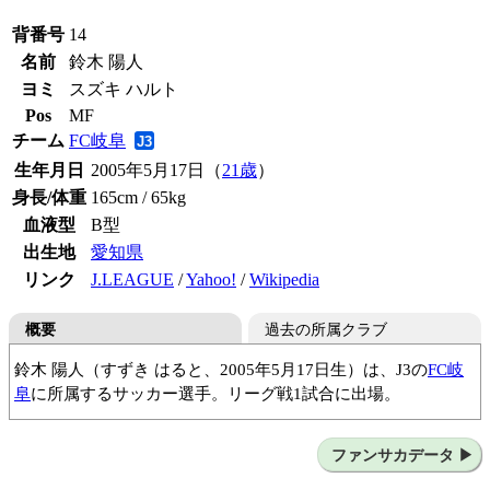
背番号
14
名前
鈴木 陽人
ヨミ
スズキ ハルト
Pos
MF
チーム
FC岐阜
生年月日
2005年5月17日（
21歳
）
身長/体重
165cm / 65kg
血液型
B型
出生地
愛知県
リンク
J.LEAGUE
/
Yahoo!
/
Wikipedia
概要
過去の所属クラブ
鈴木 陽人（すずき はると、2005年5月17日生）は、J3の
FC岐
阜
に所属するサッカー選手。リーグ戦1試合に出場。
名古屋グランパスU-12
名古屋グランパスU-15
名古屋グランパスU-18
名古屋グランパス
ファンサカデータ