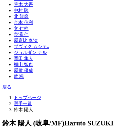
荒木 大吾
中村 駿
北 龍磨
金本 信利
文 仁柱
泉澤 仁
屋嘉比 奏汰
ブヴィク ムシテ..
ジョルダン テル
閑田 隼人
横山 智也
屋敷 優成
武 颯
戻る
トップページ
選手一覧
鈴木 陽人
鈴木 陽人 (岐阜/MF)
Haruto SUZUKI