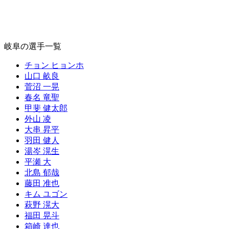
岐阜の選手一覧
チョン ヒョンホ
山口 畝良
菅沼 一晃
春名 竜聖
甲斐 健太郎
外山 凌
大串 昇平
羽田 健人
湯岑 滉生
平瀬 大
北島 郁哉
藤田 准也
キム ユゴン
萩野 滉大
福田 晃斗
箱崎 達也