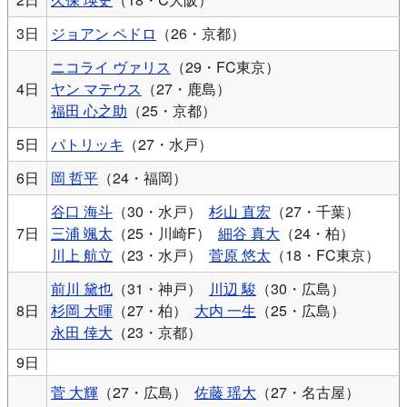
3日
ジョアン ペドロ
（26・京都）
ニコライ ヴァリス
（29・FC東京）
4日
ヤン マテウス
（27・鹿島）
福田 心之助
（25・京都）
5日
パトリッキ
（27・水戸）
6日
岡 哲平
（24・福岡）
谷口 海斗
（30・水戸）
杉山 直宏
（27・千葉）
7日
三浦 颯太
（25・川崎F）
細谷 真大
（24・柏）
川上 航立
（23・水戸）
菅原 悠太
（18・FC東京）
前川 黛也
（31・神戸）
川辺 駿
（30・広島）
8日
杉岡 大暉
（27・柏）
大内 一生
（25・広島）
永田 倖大
（23・京都）
9日
菅 大輝
（27・広島）
佐藤 瑶大
（27・名古屋）