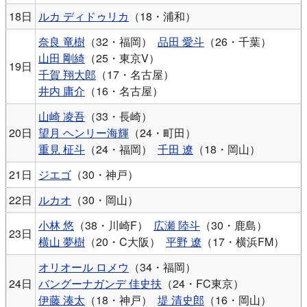
18日
ルカ ディドゥリカ
（18・浦和）
奈良 竜樹
（32・福岡）
品田 愛斗
（26・千葉）
山田 剛綺
（25・東京V）
19日
千賀 翔大郎
（17・名古屋）
井内 庸介
（16・名古屋）
山崎 凌吾
（33・長崎）
20日
望月 ヘンリー海輝
（24・町田）
重見 柾斗
（24・福岡）
千田 遼
（18・岡山）
21日
ジエゴ
（30・神戸）
22日
ルカオ
（30・岡山）
小林 悠
（38・川崎F）
広瀬 陸斗
（30・鹿島）
23日
横山 夢樹
（20・C大阪）
平野 遼
（17・横浜FM）
オリオール ロメウ
（34・福岡）
24日
バングーナガンデ 佳史扶
（24・FC東京）
伊藤 湊太
（18・神戸）
堤 清史郎
（16・岡山）