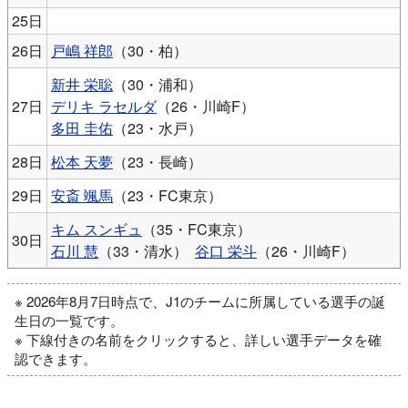
25日
26日
戸嶋 祥郎
（30・柏）
新井 栄聡
（30・浦和）
27日
デリキ ラセルダ
（26・川崎F）
多田 圭佑
（23・水戸）
28日
松本 天夢
（23・長崎）
29日
安斎 颯馬
（23・FC東京）
キム スンギュ
（35・FC東京）
30日
石川 慧
（33・清水）
谷口 栄斗
（26・川崎F）
※ 2026年8月7日時点で、J1のチームに所属している選手の誕
生日の一覧です。
※ 下線付きの名前をクリックすると、詳しい選手データを確
認できます。