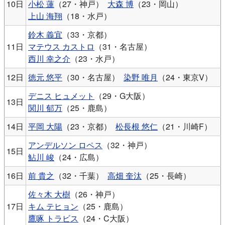
10日
小松 蓮
（27・神戸）
大森 博
（23・岡山）
上山 海翔
（18・水戸）
鈴木 義宜
（33・京都）
11日
マテウス カストロ
（31・名古屋）
西川 幸之介
（23・水戸）
12日
徳元 悠平
（30・名古屋）
染野 唯月
（24・東京V）
デニス ヒュメット
（29・G大阪）
13日
関川 郁万
（25・鹿島）
14日
平岡 大陽
（23・京都）
松長根 悠仁
（21・川崎F）
アンデルソン ロペス
（32・神戸）
15日
鮎川 峻
（24・広島）
16日
前 貴之
（32・千葉）
高畑 奎汰
（25・長崎）
佐々木 大樹
（26・神戸）
17日
キム テヒョン
（25・鹿島）
鷹啄 トラビス
（24・C大阪）