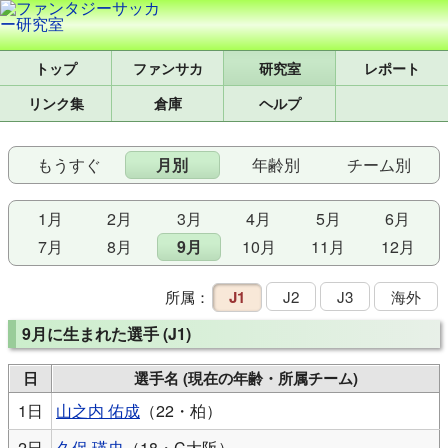
トップ
研究室
レポート
リンク集
倉庫
ヘルプ
もうすぐ
月別
年齢別
チーム別
1月
2月
3月
4月
5月
6月
7月
8月
9月
10月
11月
12月
所属：
J1
J2
J3
海外
9月に生まれた選手 (J1)
日
選手名 (現在の年齢・所属チーム)
1日
山之内 佑成
（22・柏）
2日
久保 瑛史
（18・C大阪）