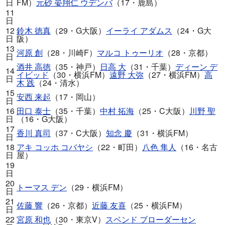
日
FM）
元砂 晏翔仁 ウデンバ
（17・鹿島）
11
日
12
鈴木 徳真
（29・G大阪）
イーライ アダムス
（24・G大
日
阪）
13
河原 創
（28・川崎F）
マルコ トゥーリオ
（28・京都）
日
酒井 高徳
（35・神戸）
日高 大
（31・千葉）
ディーン デ
14
イビッド
（30・横浜FM）
遠野 大弥
（27・横浜FM）
高
日
木 践
（24・清水）
15
安西 来起
（17・岡山）
日
16
田口 泰士
（35・千葉）
中村 拓海
（25・C大阪）
川野 聖
日
（16・G大阪）
17
香川 真司
（37・C大阪）
知念 慶
（31・横浜FM）
日
18
アキ コッホ コバヤシ
（22・町田）
八色 隼人
（16・名古
日
屋）
19
日
20
トーマス デン
（29・横浜FM）
日
21
佐藤 響
（26・京都）
近藤 友喜
（25・横浜FM）
日
22
宮原 和也
（30・東京V）
スベンド ブローダーセン