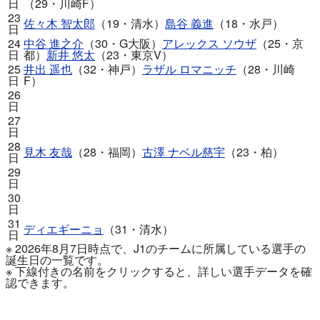
日
（29・川崎F）
23
佐々木 智太郎
（19・清水）
島谷 義進
（18・水戸）
日
24
中谷 進之介
（30・G大阪）
アレックス ソウザ
（25・京
日
都）
新井 悠太
（23・東京V）
25
井出 遥也
（32・神戸）
ラザル ロマニッチ
（28・川崎
日
F）
26
日
27
日
28
見木 友哉
（28・福岡）
古澤 ナベル慈宇
（23・柏）
日
29
日
30
日
31
ディエギーニョ
（31・清水）
日
※ 2026年8月7日時点で、J1のチームに所属している選手の
誕生日の一覧です。
※ 下線付きの名前をクリックすると、詳しい選手データを確
認できます。