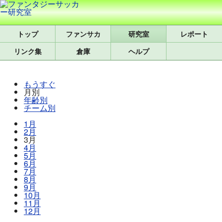
トップ
研究室
レポート
リンク集
倉庫
ヘルプ
もうすぐ
月別
年齢別
チーム別
1月
2月
3月
4月
5月
6月
7月
8月
9月
10月
11月
12月