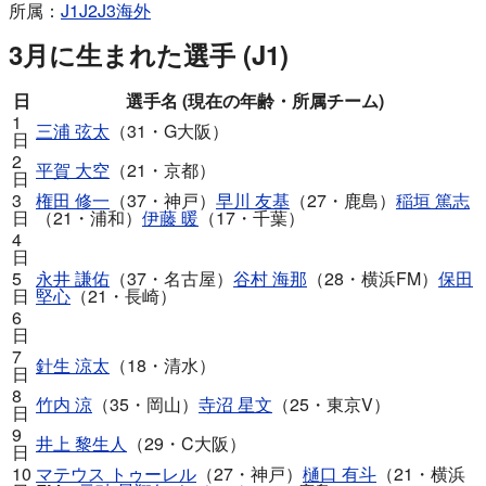
所属：
J1
J2
J3
海外
3月に生まれた選手 (J1)
日
選手名 (現在の年齢・所属チーム)
1
三浦 弦太
（31・G大阪）
日
2
平賀 大空
（21・京都）
日
3
権田 修一
（37・神戸）
早川 友基
（27・鹿島）
稲垣 篤志
日
（21・浦和）
伊藤 暖
（17・千葉）
4
日
5
永井 謙佑
（37・名古屋）
谷村 海那
（28・横浜FM）
保田
日
堅心
（21・長崎）
6
日
7
針生 涼太
（18・清水）
日
8
竹内 涼
（35・岡山）
寺沼 星文
（25・東京V）
日
9
井上 黎生人
（29・C大阪）
日
10
マテウス トゥーレル
（27・神戸）
樋口 有斗
（21・横浜