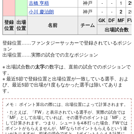
古橋 亨梧
神戸
-
-
1
29
小川 慶治朗
神戸
-
-
2
25
GK
DF
MF
F
登録
出場
名前
チーム
位置
位置
出場試合数
登録位置……ファンタジーサッカーで登録されているポジシ
ョン
出場位置……実際の試合での主なポジション
※ 出場試合数の
太字
の数字は、直前の試合でのポジションで
す。
※ 最近5節で登録位置と出場位置が一致している選手、およ
び、最近5節で出場が1度もなかった選手は除いてありま
す。
メモ： ポイント算出の際には、出場位置によって計算されます。
・たとえば、「FW」と表示されている選手が、実際の試合では
「MF」として出場していれば、その選手のポイントは「MF」と
して計算されます。つまり、シュートを4本打った場合、FWでは
ポイントがもらえませんが、MFなら1ポイントもらえるという違
いがありますが、前述の場合ですと、1ポイントもらえる計算に