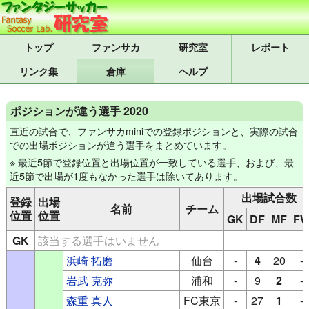
トップ
研究室
レポート
リンク集
倉庫
ヘルプ
ポジションが違う選手 2020
直近の試合で、ファンサカminiでの登録ポジションと、実際の試合
での出場ポジションが違う選手をまとめています。
※ 最近5節で登録位置と出場位置が一致している選手、および、最
近5節で出場が1度もなかった選手は除いてあります。
出場試合数
登録
出場
名前
チーム
位置
位置
GK
DF
MF
F
GK
該当する選手はいません
浜崎 拓磨
仙台
-
4
20
-
岩武 克弥
浦和
-
9
2
-
森重 真人
FC東京
-
27
1
-