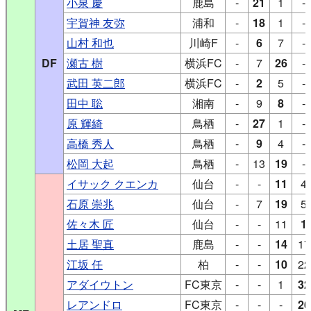
小泉 慶
鹿島
-
21
1
-
宇賀神 友弥
浦和
-
18
1
-
山村 和也
川崎F
-
6
7
-
DF
瀬古 樹
横浜FC
-
7
26
-
武田 英二郎
横浜FC
-
2
5
-
田中 聡
湘南
-
9
8
-
原 輝綺
鳥栖
-
27
1
-
高橋 秀人
鳥栖
-
9
4
-
松岡 大起
鳥栖
-
13
19
-
イサック クエンカ
仙台
-
-
11
4
石原 崇兆
仙台
-
7
19
5
佐々木 匠
仙台
-
-
11
1
土居 聖真
鹿島
-
-
14
17
江坂 任
柏
-
-
10
22
アダイウトン
FC東京
-
-
1
32
レアンドロ
FC東京
-
-
-
26