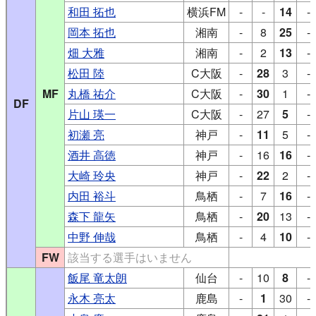
和田 拓也
横浜FM
-
-
14
-
岡本 拓也
湘南
-
8
25
-
畑 大雅
湘南
-
2
13
-
松田 陸
C大阪
-
28
3
-
MF
丸橋 祐介
C大阪
-
30
1
-
DF
片山 瑛一
C大阪
-
27
5
-
初瀬 亮
神戸
-
11
5
-
酒井 高徳
神戸
-
16
16
-
大崎 玲央
神戸
-
22
2
-
内田 裕斗
鳥栖
-
7
16
-
森下 龍矢
鳥栖
-
20
13
-
中野 伸哉
鳥栖
-
4
10
-
FW
該当する選手はいません
飯尾 竜太朗
仙台
-
10
8
-
永木 亮太
鹿島
-
1
30
-