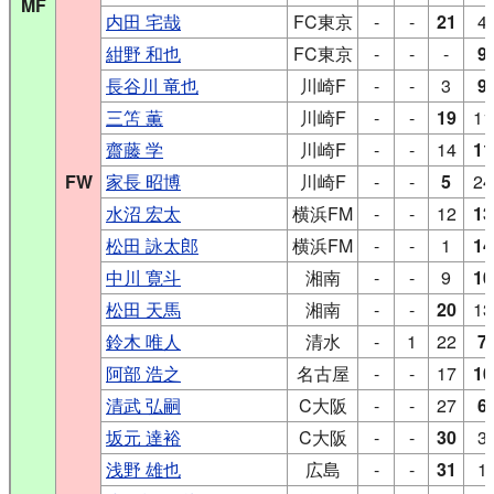
MF
内田 宅哉
FC東京
-
-
21
4
紺野 和也
FC東京
-
-
-
9
長谷川 竜也
川崎F
-
-
3
9
三笘 薫
川崎F
-
-
19
11
齋藤 学
川崎F
-
-
14
11
FW
家長 昭博
川崎F
-
-
5
24
水沼 宏太
横浜FM
-
-
12
13
松田 詠太郎
横浜FM
-
-
1
14
中川 寛斗
湘南
-
-
9
10
松田 天馬
湘南
-
-
20
13
鈴木 唯人
清水
-
1
22
7
阿部 浩之
名古屋
-
-
17
10
清武 弘嗣
C大阪
-
-
27
6
坂元 達裕
C大阪
-
-
30
3
浅野 雄也
広島
-
-
31
1