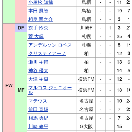
小屋松 知哉
鳥栖
-
-
11
22
本田 風智
鳥栖
-
-
19
7
相良 竜之介
鳥栖
-
-
3
1
DF
旗手 怜央
川崎F
-
1
3
27
菅 大輝
札幌
-
-
25
4
アンデルソン ロペス
札幌
-
-
5
19
クリスティアーノ
柏
-
-
12
3
瀬川 祐輔
柏
-
-
13
6
神谷 優太
柏
-
-
14
5
大津 祐樹
横浜FM
-
-
12
-
FW
マルコス ジュニオー
MF
横浜FM
-
-
18
10
ル
マテウス
名古屋
-
-
10
24
前田 直輝
名古屋
-
-
7
23
相馬 勇紀
名古屋
-
-
7
24
川崎 修平
G大阪
-
-
15
-