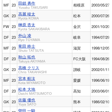
田鎖 勇作
MF
23
相模原
2003/05/27
Yusaku TAKUSARI
高麗 稜太
GK
23
松本
2000/07/26
Ryota KOMA
榊原 杏太
FW
23
金沢
2001/10/20
Kyota SAKAKIBARA
外山 凌
DF
23
岐阜
1994/07/29
Ryo TOYAMA
竜田 柊士
MF
23
滋賀
1998/12/05
Shuto TATSUTA
秋山 拓也
DF
23
FC大阪
1994/08/26
Takuya AKIYAMA
高橋 クリス
GK
23
讃岐
2002/01/11
Chris TAKAHASHI
宮本 航汰
MF
23
愛媛
1996/06/19
Kota MIYAMOTO
松本 大地
DF
23
高知
2003/06/01
Daichi MATSUMOTO
佐藤 優也
GK
23
熊本
1986/02/10
Yuya SATO
曽田 一騎