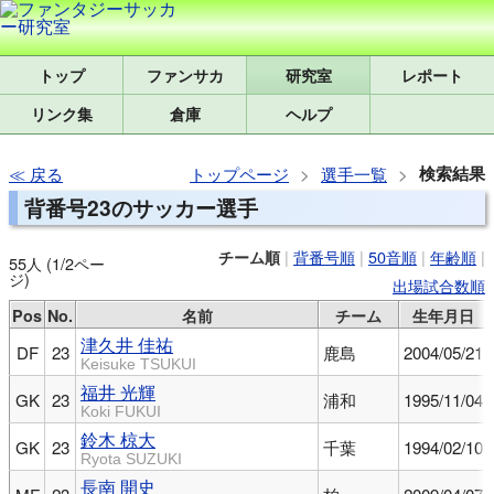
トップ
研究室
レポート
リンク集
倉庫
ヘルプ
検索結果
戻る
トップページ
選手一覧
背番号23のサッカー選手
|
背番号順
|
50音順
|
年齢順
|
チーム順
55人 (1/2ペー
ジ)
出場試合数順
Pos
No.
名前
チーム
生年月日
津久井 佳祐
DF
23
鹿島
2004/05/21
Keisuke TSUKUI
福井 光輝
GK
23
浦和
1995/11/04
Koki FUKUI
鈴木 椋大
GK
23
千葉
1994/02/10
Ryota SUZUKI
長南 開史