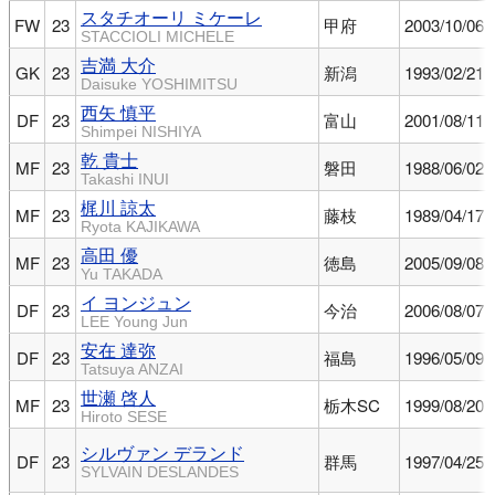
スタチオーリ ミケーレ
FW
23
甲府
2003/10/06
STACCIOLI MICHELE
吉満 大介
GK
23
新潟
1993/02/21
Daisuke YOSHIMITSU
西矢 慎平
DF
23
富山
2001/08/11
Shimpei NISHIYA
乾 貴士
MF
23
磐田
1988/06/02
Takashi INUI
梶川 諒太
MF
23
藤枝
1989/04/17
Ryota KAJIKAWA
高田 優
MF
23
徳島
2005/09/08
Yu TAKADA
イ ヨンジュン
DF
23
今治
2006/08/07
LEE Young Jun
安在 達弥
DF
23
福島
1996/05/09
Tatsuya ANZAI
世瀬 啓人
MF
23
栃木SC
1999/08/20
Hiroto SESE
シルヴァン デランド
DF
23
群馬
1997/04/25
SYLVAIN DESLANDES