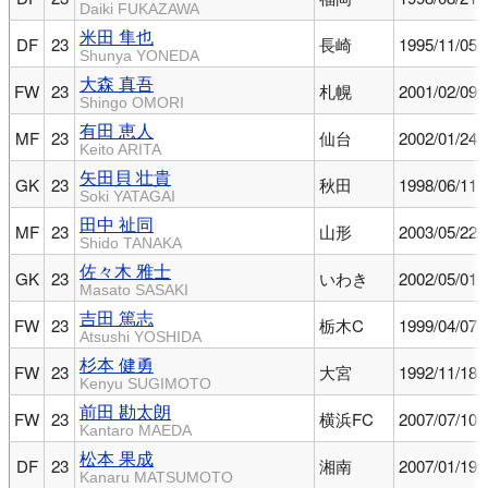
Daiki FUKAZAWA
米田 隼也
DF
23
長崎
1995/11/05
Shunya YONEDA
大森 真吾
FW
23
札幌
2001/02/09
Shingo OMORI
有田 恵人
MF
23
仙台
2002/01/24
Keito ARITA
矢田貝 壮貴
GK
23
秋田
1998/06/11
Soki YATAGAI
田中 祉同
MF
23
山形
2003/05/22
Shido TANAKA
佐々木 雅士
GK
23
いわき
2002/05/01
Masato SASAKI
吉田 篤志
FW
23
栃木C
1999/04/07
Atsushi YOSHIDA
杉本 健勇
FW
23
大宮
1992/11/18
Kenyu SUGIMOTO
前田 勘太朗
FW
23
横浜FC
2007/07/10
Kantaro MAEDA
松本 果成
DF
23
湘南
2007/01/19
Kanaru MATSUMOTO