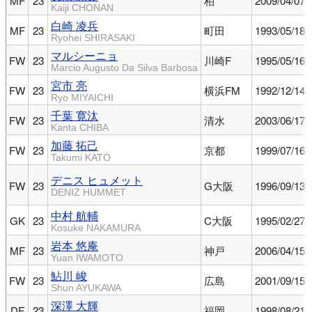
MF
23
柏
2009/04/07
Kaiji CHONAN
白崎 凌兵
MF
23
町田
1993/05/18
Ryohei SHIRASAKI
マルシーニョ
FW
23
川崎F
1995/05/16
Marcio Augusto Da Silva Barbosa
宮市 亮
FW
23
横浜FM
1992/12/14
Ryo MIYAICHI
千葉 寛汰
FW
23
清水
2003/06/17
Kanta CHIBA
加藤 拓己
FW
23
京都
1999/07/16
Takumi KATO
デニス ヒュメット
FW
23
G大阪
1996/09/13
DENIZ HUMMET
中村 航輔
GK
23
C大阪
1995/02/27
Kosuke NAKAMURA
岩本 悠庵
MF
23
神戸
2006/04/15
Yuan IWAMOTO
鮎川 峻
FW
23
広島
2001/09/15
Shun AYUKAWA
深澤 大輝
DF
23
福岡
1998/08/21