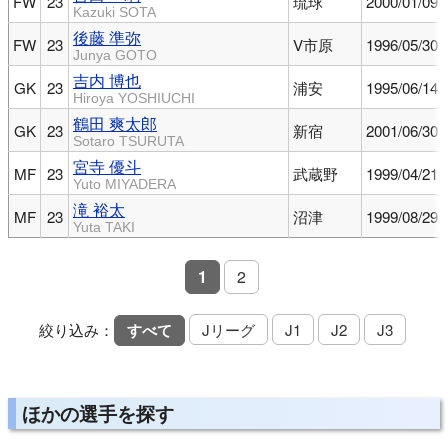
FW
23
琉球
2000/01/09
Kazuki SOTA
後藤 準弥
FW
23
V市原
1996/05/30
Junya GOTO
吉内 博也
GK
23
浦安
1995/06/14
Hiroya YOSHIUCHI
鶴田 爽太郎
GK
23
新宿
2001/06/30
Sotaro TSURUTA
宮寺 優斗
MF
23
武蔵野
1999/04/21
Yuto MIYADERA
滝 裕太
MF
23
沼津
1999/08/29
Yuta TAKI
1
2
絞り込み：
すべて
Jリーグ
J1
J2
J3
ほかの選手を探す