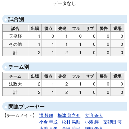
データなし
試合別
試合
出場
得点
先発
フル
サブ
警告
退場
天皇杯
1
0
1
0
0
0
0
その他
1
1
1
1
0
0
0
計
2
1
2
1
0
0
0
チーム別
チーム
出場
得点
先発
フル
サブ
警告
退場
法政大
2
1
2
1
0
0
0
計
2
1
2
1
0
0
0
関連プレーヤー
チームメイト
洪 怜鎭
梅津 龍之介
大迫 蒼人
小倉 幸成
松村 晃助
小湊 絆
薬師田 澪
小池 直矢
長田 涼平
畑野 優真