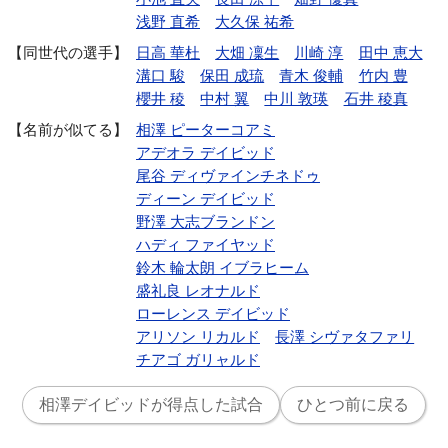
浅野 直希
大久保 祐希
同世代の選手
日高 華杜
大畑 凜生
川崎 淳
田中 恵大
溝口 駿
保田 成琉
青木 俊輔
竹内 豊
櫻井 稜
中村 翼
中川 敦瑛
石井 稜真
名前が似てる
相澤 ピーターコアミ
アデオラ デイビッド
尾谷 ディヴァインチネドゥ
ディーン デイビッド
野澤 大志ブランドン
ハディ ファイヤッド
鈴木 輪太朗 イブラヒーム
盛礼良 レオナルド
ローレンス デイビッド
アリソン リカルド
長澤 シヴァタファリ
チアゴ ガリャルド
相澤デイビッドが得点した試合
ひとつ前に戻る