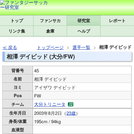
トップ
研究室
レポート
リンク集
倉庫
ヘルプ
相澤 デイビッド
戻る
トップページ
選手一覧
相澤 デイビッド (大分/FW)
背番号
45
名前
相澤 デイビッド
ヨミ
アイザワ デイビッド
Pos
FW
大分トリニータ
チーム
生年月日
2003年8月2日（
23歳
）
身長/体重
195cm / 94kg
血液型