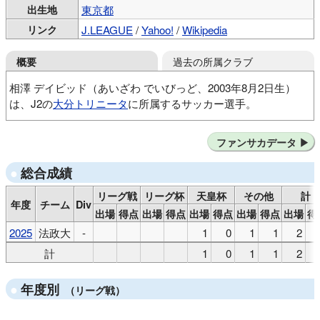
出生地
東京都
リンク
J.LEAGUE
/
Yahoo!
/
Wikipedia
過去の所属クラブ
概要
相澤 デイビッド（あいざわ でいびっど、2003年8月2日生）
は、J2の
大分トリニータ
に所属するサッカー選手。
7FC福生
FC福生U-12
FC福生U-15
日本文理高
ファンサカデータ
法政大
ヴィッセル神戸
総合成績
リーグ戦
リーグ杯
天皇杯
その他
計
年度
チーム
Div
出場
得点
出場
得点
出場
得点
出場
得点
出場
得
2025
法政大
-
1
0
1
1
2
計
1
0
1
1
2
年度別
（リーグ戦）