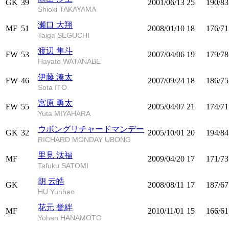
GK
39
2001/06/13
25
190/83
Shioki TAKAYAMA
瀬口 大翔
MF
51
2008/01/10
18
176/71
Taiga SEGUCHI
渡辺 隼斗
FW
53
2007/04/06
19
179/78
Hayato WATANABE
伊藤 湊太
FW
46
2007/09/24
18
186/75
Sota ITO
宮原 勇太
FW
55
2005/04/07
21
174/71
Yuta MIYAHARA
ウボングリチャードマンデー
GK
32
2005/10/01
20
194/84
RICHARD MONDAY UBONG
里見 汰福
MF
2009/04/20
17
171/73
Tafuku SATOMI
胡 云皓
GK
2008/08/11
17
187/67
HU Yunhao
花元 誉絆
MF
2010/11/01
15
166/61
Yohan HANAMOTO