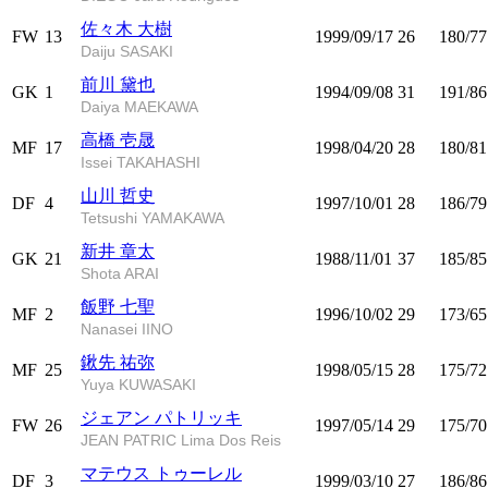
佐々木 大樹
FW
13
1999/09/17
26
180/77
Daiju SASAKI
前川 黛也
GK
1
1994/09/08
31
191/86
Daiya MAEKAWA
高橋 壱晟
MF
17
1998/04/20
28
180/81
Issei TAKAHASHI
山川 哲史
DF
4
1997/10/01
28
186/79
Tetsushi YAMAKAWA
新井 章太
GK
21
1988/11/01
37
185/85
Shota ARAI
飯野 七聖
MF
2
1996/10/02
29
173/65
Nanasei IINO
鍬先 祐弥
MF
25
1998/05/15
28
175/72
Yuya KUWASAKI
ジェアン パトリッキ
FW
26
1997/05/14
29
175/70
JEAN PATRIC Lima Dos Reis
マテウス トゥーレル
DF
3
1999/03/10
27
186/86