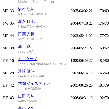
Matheus Soares Thuler
橋本 陸斗
MF
33
2005/04/02
21
170/69
Rikuto HASHIMOTO
冨永 虹七
FW
35
2004/07/18
22
176/73
Niina TOMINAGA
日高 光揮
MF
44
2003/05/11
23
177/72
Mitsuki HIDAKA
浦 十藏
MF
38
2004/05/21
22
169/62
Juzo URA
カエターノ
DF
16
1999/06/24
27
182/80
Joao Victor Andrade CAETANO
濱崎 健斗
MF
28
2007/06/16
19
165/60
Kento HAMASAKI
本間 ジャスティン
DF
42
2005/08/26
20
181/79
Justin HOMMA
山田 海斗
DF
43
2006/08/31
19
192/70
Kaito YAMADA
高山 汐生