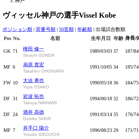
神戸
ヴィッセル神戸の選手
Vissel Kobe
ポジション順
|
背番号順
|
50音順
|
年齢順
|
出場試合数順
身長/
Pos
No.
名前
生年月日
年齢
権田 修一
GK
71
1989/03/03
37
187/84
Shuichi GONDA
扇原 貴宏
MF
6
1991/10/05
34
185/74
Takahiro OHGIHARA
大迫 勇也
FW
10
1990/05/18
36
184/75
Yuya OSAKO
岩波 拓也
DF
31
1994/06/18
32
186/72
Takuya IWANAMI
酒井 高徳
DF
24
1991/03/14
35
176/74
Gotoku SAKAI
井手口 陽介
MF
7
1996/08/23
29
171/71
Yosuke IDEGUCHI