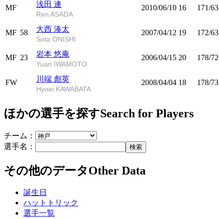
浅田 連
MF
2010/06/10
16
171/63
Ren ASADA
大西 湊太
MF
58
2007/04/12
19
172/63
Sota ONISHI
岩本 悠庵
MF
23
2006/04/15
20
178/72
Yuan IWAMOTO
川端 彪英
FW
2008/04/04
18
178/73
Hyoei KAWABATA
ほかの選手を探す
Search for Players
チーム：
選手名：
検索
その他のデータ
Other Data
誕生日
ハットトリック
選手一覧