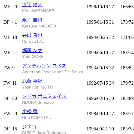
渡辺 皓太
MF
20
1998/10/18
27
166/66
Kota WATANABE
永戸 勝也
DF
41
1995/01/15
31
173/72
Katsuya NAGATO
井出 遥也
MF
18
1994/03/25
32
171/66
Haruya IDE
郷家 友太
MF
5
1999/06/10
27
183/74
Yuta GOKE
アンデルソン ロペス
FW
9
1993/09/15
32
185/82
Anderson Jose Lopes De Souza
武藤 嘉紀
FW
11
1992/07/15
34
179/72
Yoshinori MUTO
ンドカ ボニフェイス
DF
80
1996/02/15
30
183/89
NDUKA Boniface
小松 蓮
FW
29
1998/09/10
27
183/77
Ren KOMATSU
ジエゴ
DF
15
1995/09/21
30
183/78
DIEGO Jara Rodrigues