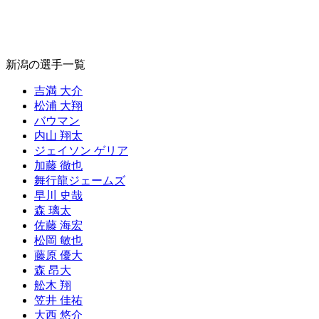
新潟の選手一覧
吉満 大介
松浦 大翔
バウマン
内山 翔太
ジェイソン ゲリア
加藤 徹也
舞行龍ジェームズ
早川 史哉
森 璃太
佐藤 海宏
松岡 敏也
藤原 優大
森 昂大
舩木 翔
笠井 佳祐
大西 悠介