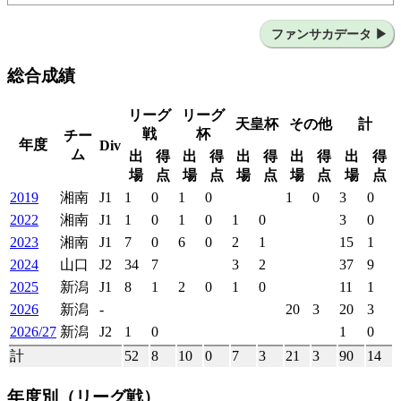
リベルティー大間々SC
前橋SCJrユース
桐生第一高
湘南ベルマーレ
FCシオン（スイス）
湘南ベルマーレ
ファンサカデータ
レノファ山口FC
総合成績
リーグ
リーグ
天皇杯
その他
計
戦
杯
チー
年度
Div
ム
出
得
出
得
出
得
出
得
出
得
場
点
場
点
場
点
場
点
場
点
2019
湘南
J1
1
0
1
0
1
0
3
0
2022
湘南
J1
1
0
1
0
1
0
3
0
2023
湘南
J1
7
0
6
0
2
1
15
1
2024
山口
J2
34
7
3
2
37
9
2025
新潟
J1
8
1
2
0
1
0
11
1
2026
新潟
-
20
3
20
3
2026/27
新潟
J2
1
0
1
0
計
52
8
10
0
7
3
21
3
90
14
年度別
（リーグ戦）