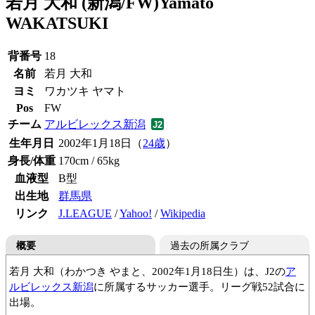
若月 大和 (新潟/FW)
Yamato
WAKATSUKI
背番号
18
名前
若月 大和
ヨミ
ワカツキ ヤマト
Pos
FW
チーム
アルビレックス新潟
生年月日
2002年1月18日（
24歳
）
身長/体重
170cm / 65kg
血液型
B型
出生地
群馬県
リンク
J.LEAGUE
/
Yahoo!
/
Wikipedia
概要
過去の所属クラブ
若月 大和（わかつき やまと、2002年1月18日生）は、J2の
ア
ルビレックス新潟
に所属するサッカー選手。リーグ戦52試合に
出場。