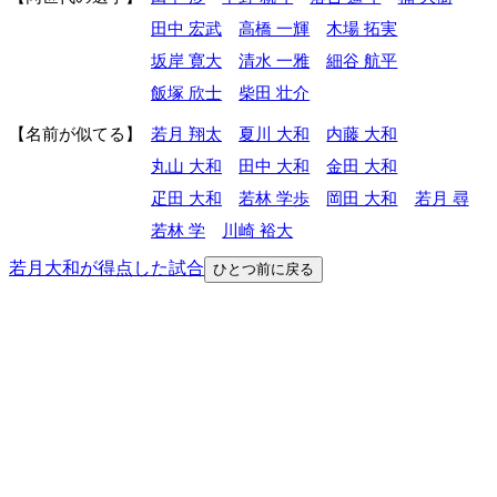
田中 宏武
高橋 一輝
木場 拓実
坂岸 寛大
清水 一雅
細谷 航平
飯塚 欣士
柴田 壮介
名前が似てる
若月 翔太
夏川 大和
内藤 大和
丸山 大和
田中 大和
金田 大和
疋田 大和
若林 学歩
岡田 大和
若月 尋
若林 学
川崎 裕大
若月大和が得点した試合
ひとつ前に戻る