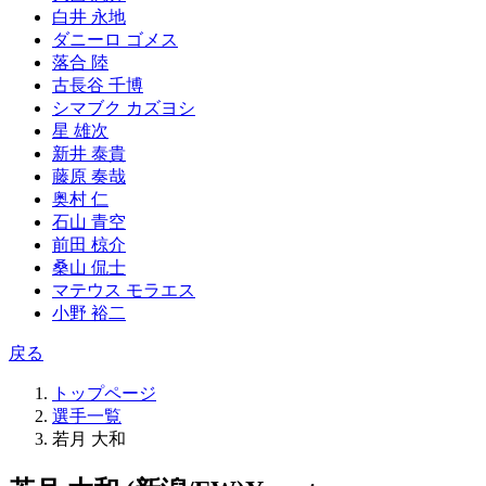
白井 永地
ダニーロ ゴメス
落合 陸
古長谷 千博
シマブク カズヨシ
星 雄次
新井 泰貴
藤原 奏哉
奥村 仁
石山 青空
前田 椋介
桑山 侃士
マテウス モラエス
小野 裕二
戻る
トップページ
選手一覧
若月 大和