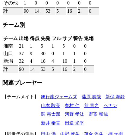
その他
1
0
0
0
0
0
0
計
90
14
53
5
16
2
0
チーム別
チーム
出場
得点
先発
フル
サブ
警告
退場
湘南
21
1
5
1
5
0
0
山口
37
9
30
0
1
1
0
新潟
32
4
18
4
10
1
0
計
90
14
53
5
16
2
0
関連プレーヤー
チームメイト
舞行龍ジェームズ
藤原 奏哉
新保 海鈴
山本 駿亮
奥村 仁
前 貴之
ヘナン
関 憲太郎
河野 孝汰
野寄 和哉
新井 泰貴
田邉 光平
同世代の選手
田中 渉
中野 就斗
落合 遥斗
楠 大樹