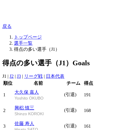
戻る
トップページ
選手一覧
得点の多い選手（J1）
得点の多い選手（J1）
Goals
J1
|
J2
|
J3
|
リーグ戦
|
日本代表
順位
名前
チーム
得点
大久保 嘉人
(引退)
1
191
Yoshito OKUBO
興梠 慎三
(引退)
2
168
Shinzo KOROKI
佐藤 寿人
(引退)
3
161
Hisato SATO