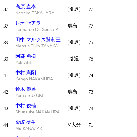
高原 直泰
(引退)
37
77
Naohiro TAKAHARA
レオ セアラ
鹿島
37
77
Leonardo De Sousa Pereira
田中 マルクス闘莉王
(引退)
39
75
Marcus Tulio TANAKA
阿部 勇樹
(引退)
39
75
Yuki ABE
中村 憲剛
(引退)
41
74
Kengo NAKAMURA
鈴木 優磨
鹿島
42
73
Yuma SUZUKI
中村 俊輔
(引退)
42
73
Shunsuke NAKAMURA
金崎 夢生
V大分
44
71
Mu KANAZAKI