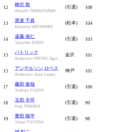
柳沢 敦
(引退)
12
108
Atsushi YANAGISAWA
渡邉 千真
(松本)
13
104
Kazuma WATANABE
遠藤 保仁
(引退)
14
103
Yasuhito ENDO
パトリック
金沢
15
101
Anderson PATRIC Aguiar Oliveira
アンデルソン ロペス
神戸
15
101
Anderson Jose Lopes De Souza
藤田 俊哉
(引退)
17
100
Toshiya FUJITA
玉田 圭司
(引退)
18
99
Keiji TAMADA
豊田 陽平
(引退)
19
98
Yohei TOYODA
城 彰二