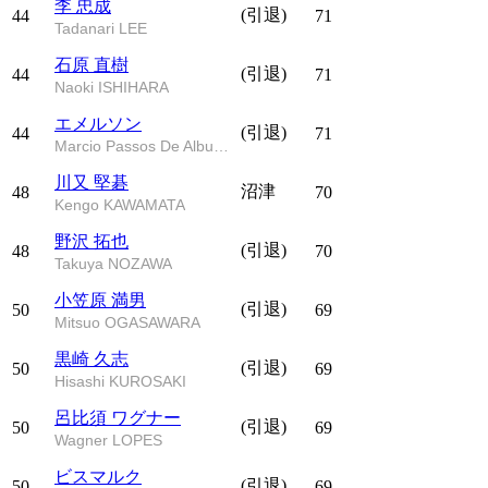
李 忠成
(引退)
44
71
Tadanari LEE
石原 直樹
(引退)
44
71
Naoki ISHIHARA
エメルソン
(引退)
44
71
Marcio Passos De Albuquerque
川又 堅碁
沼津
48
70
Kengo KAWAMATA
野沢 拓也
(引退)
48
70
Takuya NOZAWA
小笠原 満男
(引退)
50
69
Mitsuo OGASAWARA
黒崎 久志
(引退)
50
69
Hisashi KUROSAKI
呂比須 ワグナー
(引退)
50
69
Wagner LOPES
ビスマルク
(引退)
50
69