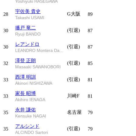
Yoshiyuki HASEGAWA
宇佐美 貴史
G大阪
28
89
Takashi USAMI
播戸 竜二
(引退)
30
87
Ryuji BANDO
レアンドロ
(引退)
30
87
LEANDRO Montera Da Silva
澤登 正朗
(引退)
32
85
Masaaki SAWANOBORI
西澤 明訓
(引退)
33
81
Akinori NISHIZAWA
家長 昭博
川崎F
33
81
Akihiro IENAGA
永井 謙佑
名古屋
35
79
Kensuke NAGAI
アルシンド
(引退)
35
79
ALCINDO Sartori