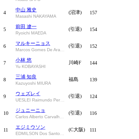
中山 雅史
(沼津)
4
157
Masashi NAKAYAMA
前田 遼一
(引退)
5
154
Ryoichi MAEDA
マルキーニョス
(引退)
6
152
Marcos Gomes De Araujo
小林 悠
川崎F
7
144
Yu KOBAYASHI
三浦 知良
福島
8
139
Kazuyoshi MIURA
ウェズレイ
(引退)
9
124
UESLEI Raimundo Pereira Da Silva
ジュニーニョ
(引退)
10
116
Carlos Alberto Carvalho Dos Anjos Junior
エジミウソン
(C大阪)
11
111
EDMILSON Dos Santos Silva