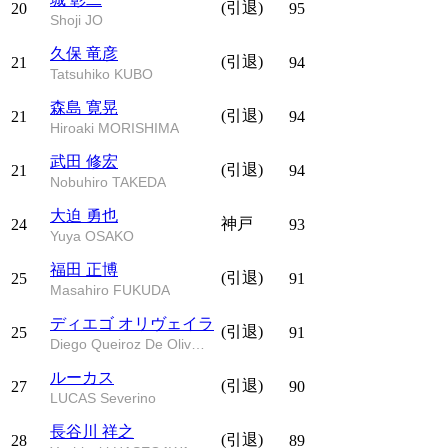
(引退)
20
95
Shoji JO
久保 竜彦
(引退)
21
94
Tatsuhiko KUBO
森島 寛晃
(引退)
21
94
Hiroaki MORISHIMA
武田 修宏
(引退)
21
94
Nobuhiro TAKEDA
大迫 勇也
神戸
24
93
Yuya OSAKO
福田 正博
(引退)
25
91
Masahiro FUKUDA
ディエゴ オリヴェイラ
(引退)
25
91
Diego Queiroz De Oliveira
ルーカス
(引退)
27
90
LUCAS Severino
長谷川 祥之
(引退)
28
89